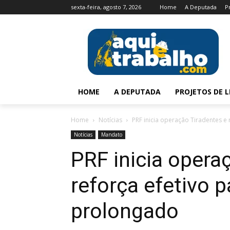
sexta-feira, agosto 7, 2026
Home
A Deputada
P
HOME
A DEPUTADA
PROJETOS DE L
Home
Notícias
PRF inicia operação Tiradentes e
Notícias
Mandato
PRF inicia opera
reforça efetivo p
prolongado