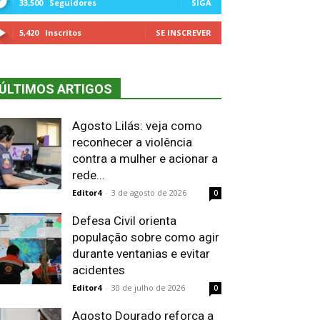
33,500
Seguidores
SIGA
5,420
Inscritos
SE INSCREVER
ÚLTIMOS ARTIGOS
Agosto Lilás: veja como
reconhecer a violência
contra a mulher e acionar a
rede...
Editor4
-
3 de agosto de 2026
0
Defesa Civil orienta
população sobre como agir
durante ventanias e evitar
acidentes
Editor4
-
30 de julho de 2026
0
Agosto Dourado reforça a