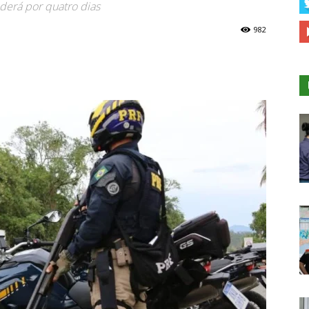
nderá por quatro dias
982