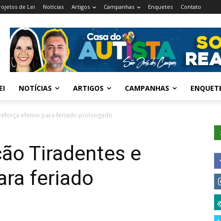
rojetos de Lei
Notícias
Artigos
Campanhas
Enquetes
Contato
EI
NOTÍCIAS
ARTIGOS
CAMPANHAS
ENQUET
 reforça efetivo para feriado prolongado
ção Tiradentes e
ara feriado