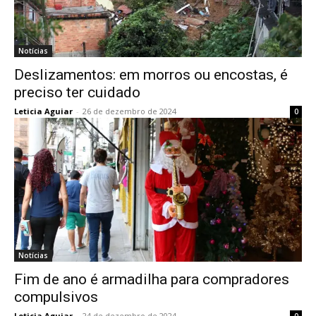
Notícias
Deslizamentos: em morros ou encostas, é
preciso ter cuidado
Leticia Aguiar
-
26 de dezembro de 2024
0
Notícias
Fim de ano é armadilha para compradores
compulsivos
Leticia Aguiar
-
24 de dezembro de 2024