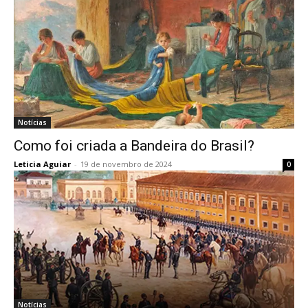
Notícias
Como foi criada a Bandeira do Brasil?
Leticia Aguiar
-
19 de novembro de 2024
0
Notícias