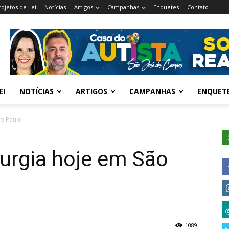
rojetos de Lei
Notícias
Artigos
Campanhas
Enquetes
Contato
EI
NOTÍCIAS
ARTIGOS
CAMPANHAS
ENQUET
ão Paulo
rurgia hoje em São
1089