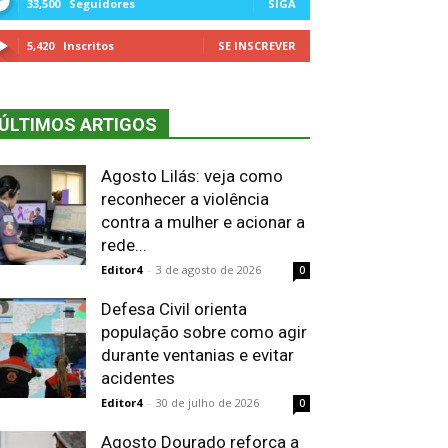
33,500
Seguidores
SIGA
5,420
Inscritos
SE INSCREVER
ÚLTIMOS ARTIGOS
Agosto Lilás: veja como
reconhecer a violência
contra a mulher e acionar a
rede...
Editor4
-
3 de agosto de 2026
0
Defesa Civil orienta
população sobre como agir
durante ventanias e evitar
acidentes
Editor4
-
30 de julho de 2026
0
Agosto Dourado reforça a