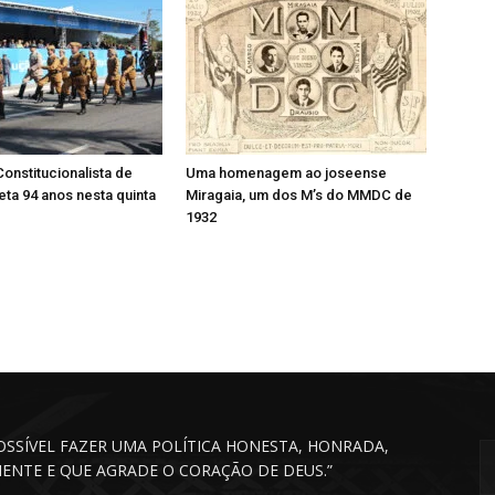
onstitucionalista de
Uma homenagem ao joseense
ta 94 anos nesta quinta
Miragaia, um dos M’s do MMDC de
1932
POSSÍVEL FAZER UMA POLÍTICA HONESTA, HONRADA,
CIENTE E QUE AGRADE O CORAÇÃO DE DEUS.”