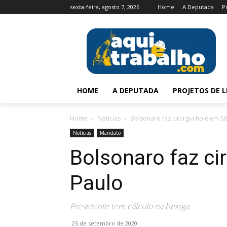
sexta-feira, agosto 7, 2026
Home
A Deputada
P
HOME
A DEPUTADA
PROJETOS DE L
Home
Notícias
Bolsonaro faz cirurgia hoje em S
Notícias
Mandato
Bolsonaro faz ci
Paulo
Presidente tem cálculo na bexiga
25 de setembro de 2020