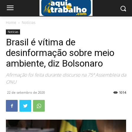
Home
Notícias
Notícias
Brasil é vítima de
desinformação sobre meio
ambiente, diz Bolsonaro
Afirmação foi feita durante discurso na 75ª Assembleia da
ONU
22 de setembro de 2020
1014