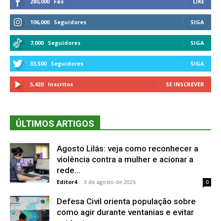
280,000
Fãs
LIKE
106,000
Seguidores
SIGA
7,000
Seguidores
SIGA
33,500
Seguidores
SIGA
5,420
Inscritos
SE INSCREVER
ÚLTIMOS ARTIGOS
Agosto Lilás: veja como reconhecer a
violência contra a mulher e acionar a
rede...
Editor4
-
3 de agosto de 2026
0
Defesa Civil orienta população sobre
como agir durante ventanias e evitar