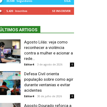
33,500
Seguidores
SIGA
5,420
Inscritos
SE INSCREVER
ÚLTIMOS ARTIGOS
Agosto Lilás: veja como
reconhecer a violência
contra a mulher e acionar a
rede...
Editor4
-
3 de agosto de 2026
0
Defesa Civil orienta
população sobre como agir
durante ventanias e evitar
acidentes
Editor4
-
30 de julho de 2026
0
Agosto Dourado reforça a