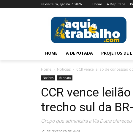
sexta-feira, agosto 7, 2026
Home
A Deputada
P
HOME
A DEPUTADA
PROJETOS DE L
Home
Notícias
CCR vence leilão de concessão do
Notícias
Mandato
CCR vence leilã
trecho sul da BR
Grupo que administra a Via Dutra ofereceu
21 de fevereiro de 2020