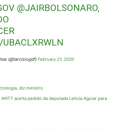
GOV
@JAIRBOLSONARO
,
DO
CER
M/UBACLXRWLN
tas (@tarcisiogdf)
February 21, 2020
cnologia, diz ministro
 ANTT aceita pedido da deputada Leticia Aguiar para