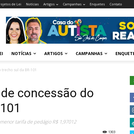
rojetos de Lei
Notícias
Artigos
Campanhas
Enquetes
Contato
EI
NOTÍCIAS
ARTIGOS
CAMPANHAS
ENQUET
 trecho sul da BR-101
o de concessão do
-101
 menor tarifa de pedágio R$ 1,97012
1303