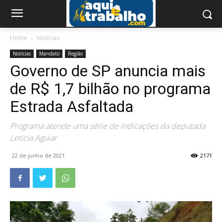
Home
Notícias
Notícias
Mandato
Região
Governo de SP anuncia mais
de R$ 1,7 bilhão no programa
Estrada Asfaltada
Programa atende uma série de indicações da deputada
Leticia Aguiar
22 de junho de 2021
2171