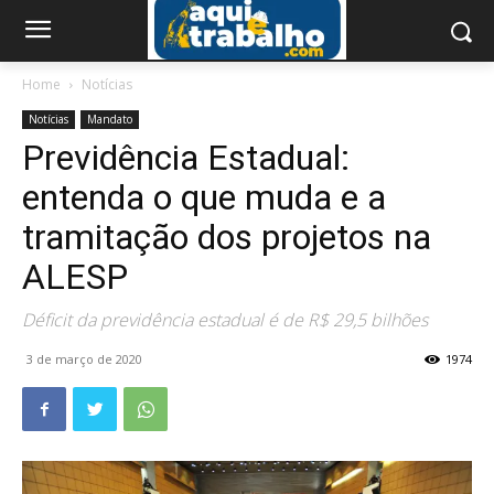
Home
Notícias
Notícias
Mandato
Previdência Estadual:
entenda o que muda e a
tramitação dos projetos na
ALESP
Déficit da previdência estadual é de R$ 29,5 bilhões
3 de março de 2020
1974