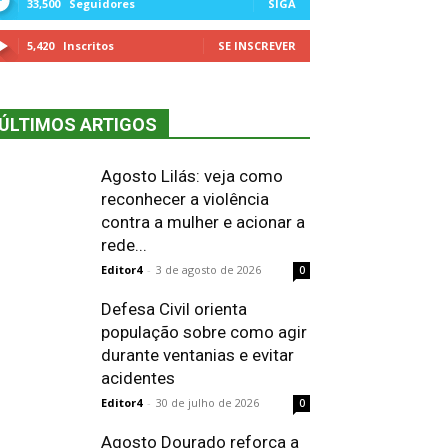
33,500
Seguidores
SIGA
5,420
Inscritos
SE INSCREVER
ÚLTIMOS ARTIGOS
Agosto Lilás: veja como
reconhecer a violência
contra a mulher e acionar a
rede...
Editor4
-
3 de agosto de 2026
0
Defesa Civil orienta
população sobre como agir
durante ventanias e evitar
acidentes
Editor4
-
30 de julho de 2026
0
Agosto Dourado reforça a