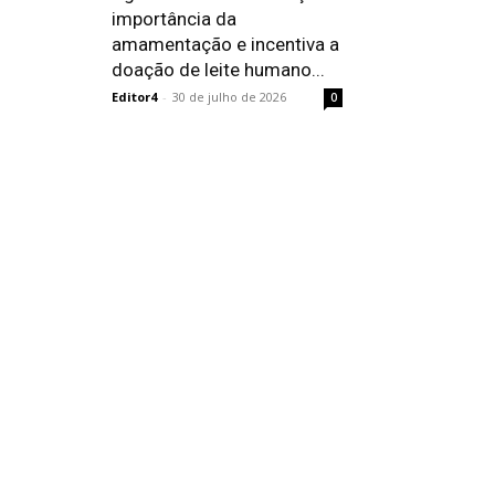
importância da
amamentação e incentiva a
doação de leite humano...
Editor4
-
30 de julho de 2026
0