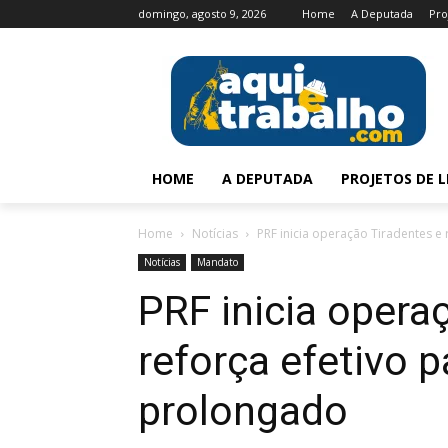
domingo, agosto 9, 2026
Home
A Deputada
Pro
HOME
A DEPUTADA
PROJETOS DE L
Home
Notícias
PRF inicia operação Tiradentes e
Notícias
Mandato
PRF inicia opera
reforça efetivo p
prolongado