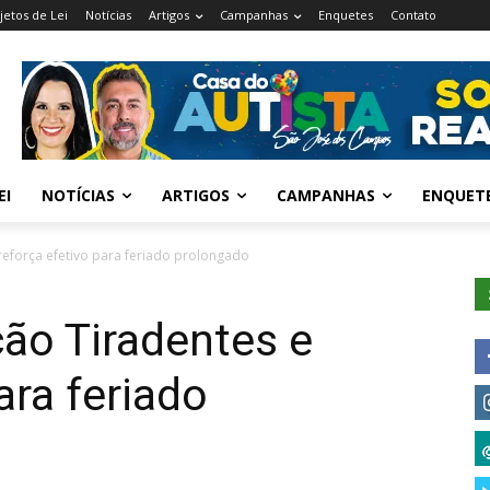
jetos de Lei
Notícias
Artigos
Campanhas
Enquetes
Contato
EI
NOTÍCIAS
ARTIGOS
CAMPANHAS
ENQUET
 reforça efetivo para feriado prolongado
ção Tiradentes e
ara feriado