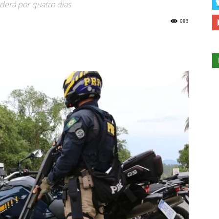
nderá por quatro dias
983