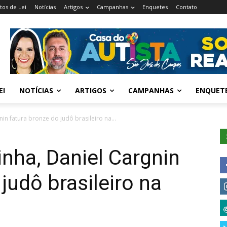
tos de Lei
Notícias
Artigos
Campanhas
Enquetes
Contato
EI
NOTÍCIAS
ARTIGOS
CAMPANHAS
ENQUET
in fatura bronze do judô brasileiro na...
nha, Daniel Cargnin
judô brasileiro na