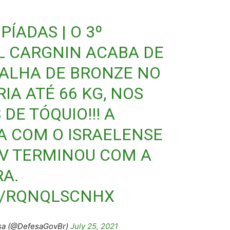
PÍADAS
| O 3º
L CARGNIN ACABA DE
ALHA DE BRONZE NO
IA ATÉ 66 KG, NOS
DE TÓQUIO!!! A
A COM O ISRAELENSE
V TERMINOU COM A
RA.
M/RQNQLSCNHX
esa (@DefesaGovBr)
July 25, 2021