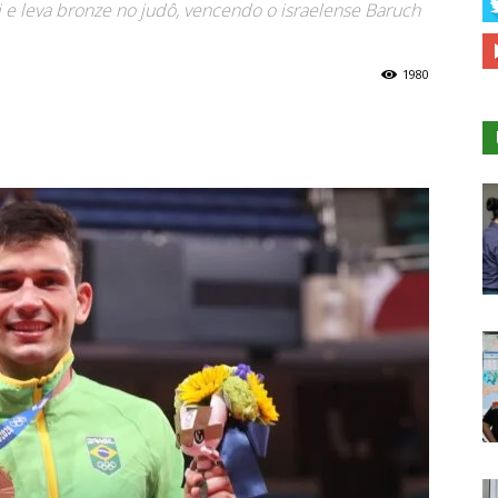
 e leva bronze no judô, vencendo o israelense Baruch
1980