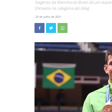
Sargento da Marinha do Brasil dá um wazari
Shmailov na categoria até 66kg
25 de julho de 2021