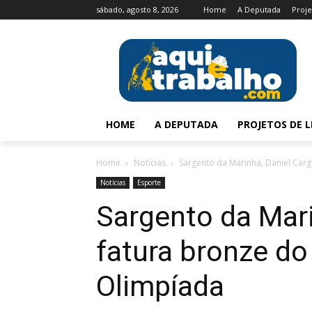
sábado, agosto 8, 2026
Home
A Deputada
Proje
HOME
A DEPUTADA
PROJETOS DE L
Home
Notícias
Sargento da Marinha, Daniel Cargn
Notícias
Esporte
Sargento da Mari
fatura bronze do 
Olimpíada