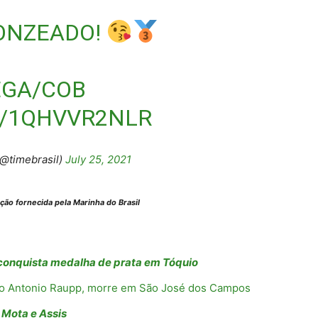
RONZEADO!
EGA/COB
M/1QHVVR2NLR
(@timebrasil)
July 25, 2021
ão fornecida pela Marinha do Brasil
M conquista medalha de prata em Tóquio
rco Antonio Raupp, morre em São José dos Campos
 Mota e Assis