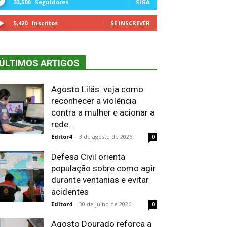
33,500
Seguidores
SIGA
5,420
Inscritos
SE INSCREVER
ÚLTIMOS ARTIGOS
Agosto Lilás: veja como
reconhecer a violência
contra a mulher e acionar a
rede...
Editor4
-
3 de agosto de 2026
0
Defesa Civil orienta
população sobre como agir
durante ventanias e evitar
acidentes
Editor4
-
30 de julho de 2026
0
Agosto Dourado reforça a