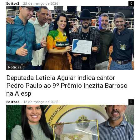
Editor2
-
23 de março de 2026
0
Notícias
Deputada Leticia Aguiar indica cantor
Pedro Paulo ao 9º Prêmio Inezita Barroso
na Alesp
Editor2
-
12 de março de 2026
0