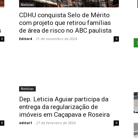
Notícias
CDHU conquista Selo de Mérito
com projeto que retirou famílias
s
de área de risco no ABC paulista
Editor4
-
21 de novembro de 2024
0
0
Notícias
Dep. Leticia Aguiar participa da
entrega da regularização de
imóveis em Caçapava e Roseira
editor1
-
27 de fevereiro de 2024
0
0