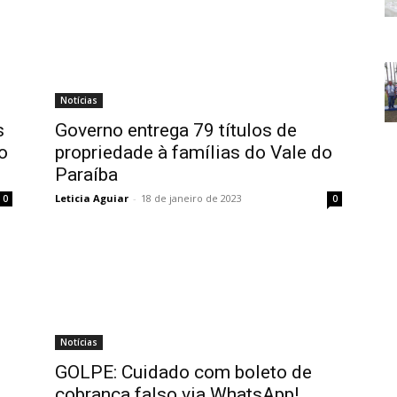
Notícias
s
Governo entrega 79 títulos de
o
propriedade à famílias do Vale do
Paraíba
Leticia Aguiar
-
18 de janeiro de 2023
0
0
Notícias
GOLPE: Cuidado com boleto de
cobrança falso via WhatsApp!