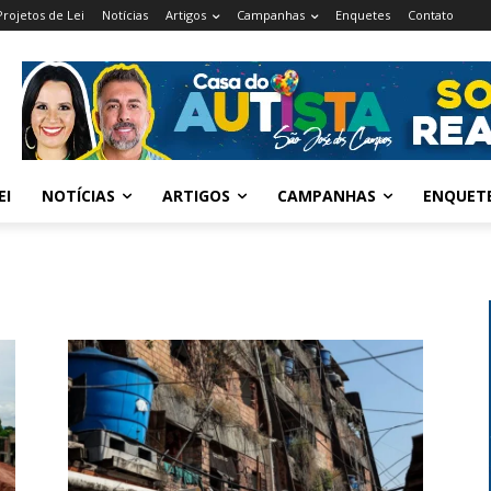
Projetos de Lei
Notícias
Artigos
Campanhas
Enquetes
Contato
EI
NOTÍCIAS
ARTIGOS
CAMPANHAS
ENQUET