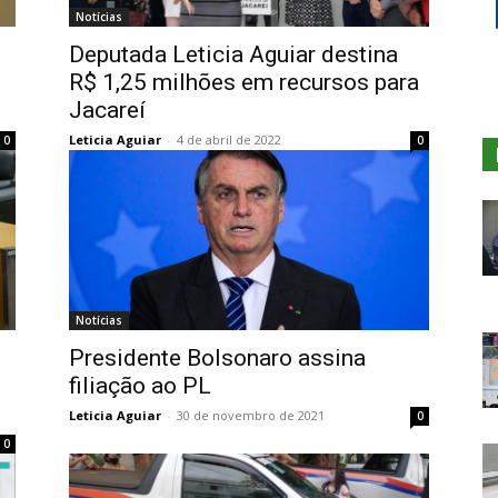
Notícias
Deputada Leticia Aguiar destina
R$ 1,25 milhões em recursos para
Jacareí
Leticia Aguiar
-
4 de abril de 2022
0
0
Notícias
Presidente Bolsonaro assina
filiação ao PL
Leticia Aguiar
-
30 de novembro de 2021
0
0