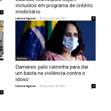
incluídos em programa de crédito
imobiliário
0
Leticia Aguiar
-
28 de junho de 2021
0
Notícias
Damares: país caminha para dar
um basta na violência contra o
idoso
Leticia Aguiar
-
18 de junho de 2021
0
0