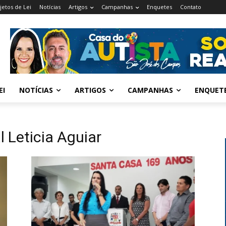
jetos de Lei
Notícias
Artigos
Campanhas
Enquetes
Contato
EI
NOTÍCIAS
ARTIGOS
CAMPANHAS
ENQUET
 Leticia Aguiar