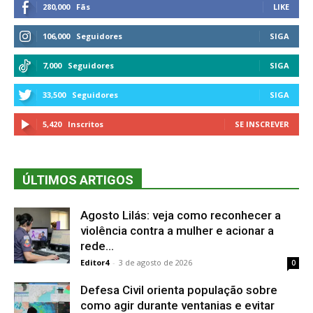
280,000
Fãs
LIKE
106,000
Seguidores
SIGA
7,000
Seguidores
SIGA
33,500
Seguidores
SIGA
5,420
Inscritos
SE INSCREVER
ÚLTIMOS ARTIGOS
Agosto Lilás: veja como reconhecer a
violência contra a mulher e acionar a
rede...
Editor4
-
3 de agosto de 2026
0
Defesa Civil orienta população sobre
como agir durante ventanias e evitar