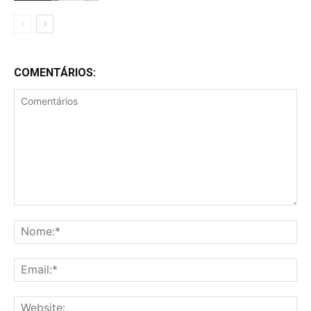
COMENTÁRIOS:
Comentários
No
Ema
Web