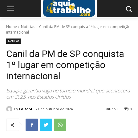
Home
Notícias
Canil da PM de SP conquista 1º lugar em competição
internacional
Notícias
Canil da PM de SP conquista
1º lugar em competição
internacional
Equipe garantiu vaga no torneio mundial que acontecerá
em 2025, nos Estados Unidos
By
Editor4
21 de outubro de 2024
550
0