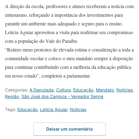
A direção da escola, professores e alunos receberam a notícia com
entusiasmo, reforçando a importância dos investimentos para
garantir um ambiente mais adequado e seguro para o ensino.
Leticia Aguiar aproveitou a visita para reafirmar seu compromisso
com a população do Vale do Paraíba:
“Reitero meus protestos de elevada estima e consideração a toda a
comunidade escolar e coloco o meu mandato sempre à disposição
para continuar contribuindo com a melhoria da educação pública
em nosso estado”, completou a parlamentar.
Categorias:
A Deputada
,
Cultura
,
Educação
,
Mandato
,
Notícias
,
Região
,
São José dos Campos - Vereador Senna
Tags:
Educação
,
Leticia Aguiar
,
Noticias
Deixar um comentário