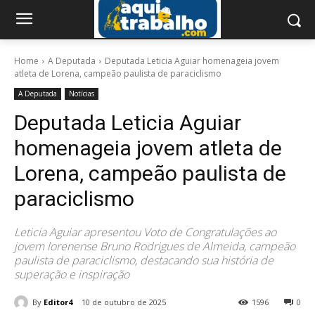
Home
A Deputada
Deputada Leticia Aguiar homenageia jovem
atleta de Lorena, campeão paulista de paraciclismo
A Deputada
Notícias
Deputada Leticia Aguiar
homenageia jovem atleta de
Lorena, campeão paulista de
paraciclismo
Leticia Aguiar apresentou Voto de Congratulações ao
jovem lorenense Bruno Rodrigues de Almeida, campeão
paulista de paraciclismo, destacando sua história de
superação e inspiração
By
Editor4
10 de outubro de 2025
1596
0