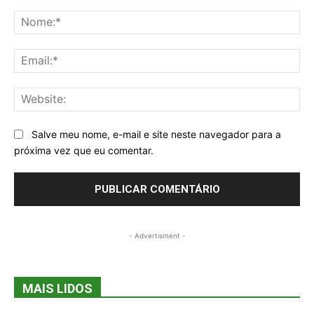
Comentários
No
Ema
Web
Salve meu nome, e-mail e site neste navegador para a
próxima vez que eu comentar.
- Advertisment -
MAIS LIDOS