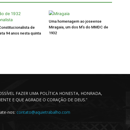
Uma homenagem ao joseense
Miragaia, um dos M’s do MMDC de
onstitucionalista de
1932
ta 94 anos nesta quinta
POSSÍVEL FAZER UMA POLÍTICA HONESTA, HONRADA,
CIENTE E QUE AGRADE O CORAÇÃO DE DEUS.”
ate-nos:
contato@aquietrabalho.com