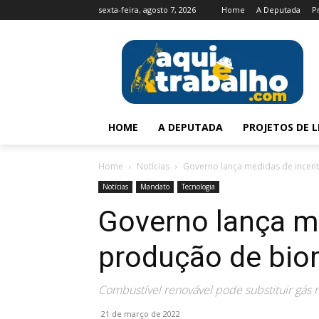
sexta-feira, agosto 7, 2026
Home
A Deputada
P
HOME
A DEPUTADA
PROJETOS DE L
Home
Notícias
Governo lança medidas de incen
Notícias
Mandato
Tecnologia
Governo lança me
produção de bi
Combustível renovável pode substituir gás na
21 de março de 2022