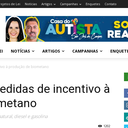
rojetos de Lei
Notícias
Artigos
Campanhas
Enquetes
Contato
EI
NOTÍCIAS
ARTIGOS
CAMPANHAS
ENQUET
tivo à produção de biometano
didas de incentivo à
ometano
tural, diesel e gasolina
1202