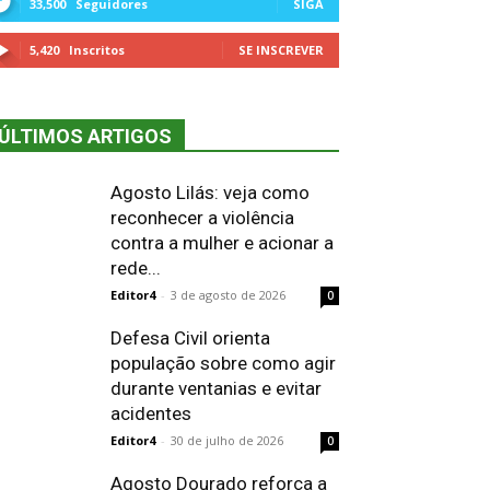
33,500
Seguidores
SIGA
5,420
Inscritos
SE INSCREVER
ÚLTIMOS ARTIGOS
Agosto Lilás: veja como
reconhecer a violência
contra a mulher e acionar a
rede...
Editor4
-
3 de agosto de 2026
0
Defesa Civil orienta
população sobre como agir
durante ventanias e evitar
acidentes
Editor4
-
30 de julho de 2026
0
Agosto Dourado reforça a