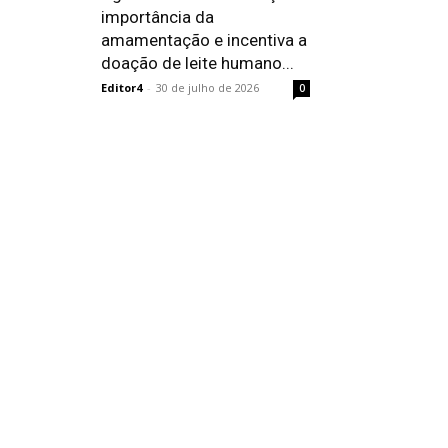
importância da
amamentação e incentiva a
doação de leite humano...
Editor4
-
30 de julho de 2026
0