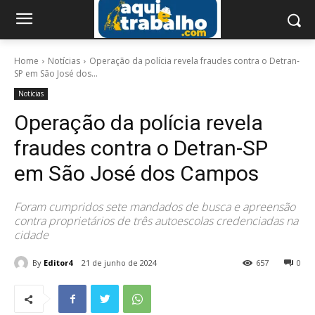
Home
Notícias
Operação da polícia revela fraudes contra o Detran-
SP em São José dos...
Notícias
Operação da polícia revela
fraudes contra o Detran-SP
em São José dos Campos
Foram cumpridos sete mandados de busca e apreensão
contra proprietários de três autoescolas credenciadas na
cidade
By
Editor4
21 de junho de 2024
657
0