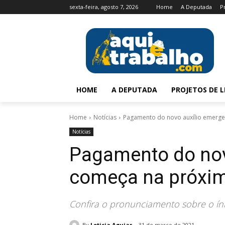
sexta-feira, agosto 7, 2026
Home
A Deputada
P
HOME
A DEPUTADA
PROJETOS DE L
Home
Notícias
Pagamento do novo auxílio emergen
Notícias
Pagamento do nov
começa na próxima
Confira o pronunciamento sobre o ín
By
Leticia Aguiar
31 de março de 2021