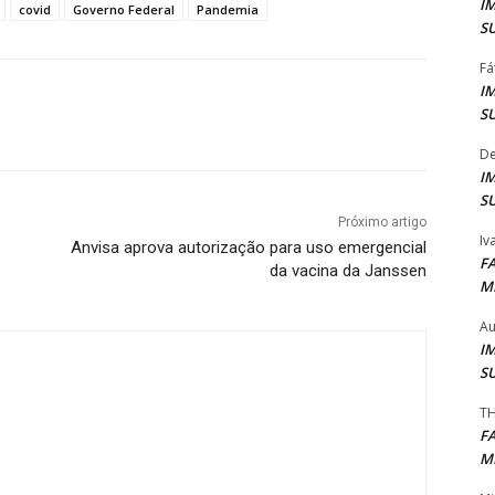
I
covid
Governo Federal
Pandemia
S
Fá
I
S
De
I
S
Próximo artigo
Iv
Anvisa aprova autorização para uso emergencial
F
da vacina da Janssen
M
Au
I
S
TH
F
M