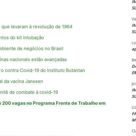
I
S
Va
I
s que levaram à revolução de 1964
S
ntos do kit intubação
Lu
mbiente de negócios no Brasil
ap
inas nacionais estão avançadas
Be
D
o contra Covid-19 do Instituto Butantan
E
l da vacina Janssen
Jo
I
mitê de combate à covid-19
S
de 200 vagas no Programa Frente de Trabalho em
LU
F
M
Cl