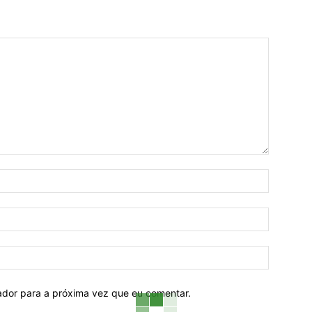
Nome:*
Email:*
Website:
ador para a próxima vez que eu comentar.