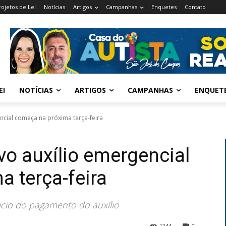
rojetos de Lei
Notícias
Artigos
Campanhas
Enquetes
Contato
EI
NOTÍCIAS
ARTIGOS
CAMPANHAS
ENQUET
cial começa na próxima terça-feira
o auxílio emergencial
 terça-feira
icio do pagamento do auxílio
1244
0