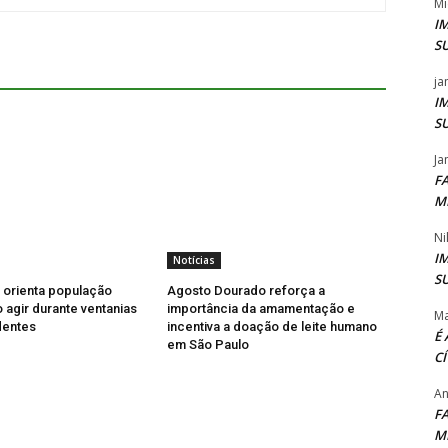
Mi
I
S
ja
I
S
Ja
F
M
Ni
I
Notícias
S
l orienta população
Agosto Dourado reforça a
agir durante ventanias
importância da amamentação e
Ma
dentes
incentiva a doação de leite humano
É
em São Paulo
C
An
F
M