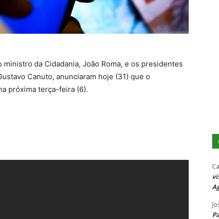
o ministro da Cidadania, João Roma, e os presidentes
Gustavo Canuto, anunciaram hoje (31) que o
 próxima terça-feira (6).
Ca
vi
Ag
Jo
P