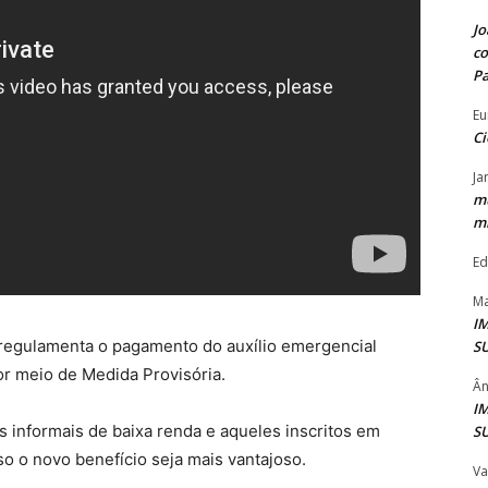
Jo
co
P
Eu
Ci
Ja
mu
mi
Ed
Ma
I
e regulamenta o pagamento do auxílio emergencial
S
por meio de Medida Provisória.
Ân
I
s informais de baixa renda e aqueles inscritos em
S
o o novo benefício seja mais vantajoso.
Va