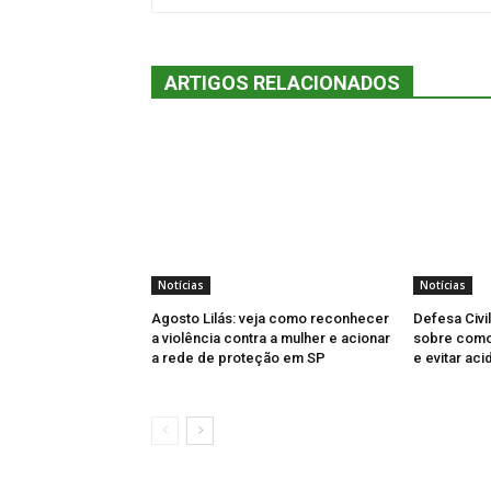
ARTIGOS RELACIONADOS
Notícias
Notícias
Agosto Lilás: veja como reconhecer
Defesa Civi
a violência contra a mulher e acionar
sobre como 
a rede de proteção em SP
e evitar aci