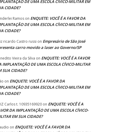
MPLANTAÇÃO DE UMA ESCOLA CÍVICO-MILITAR EM
UA CIDADE?
ENQUETE: VOCÊ É A FAVOR DA
nderlei Ramos
on
MPLANTAÇÃO DE UMA ESCOLA CÍVICO-MILITAR EM
UA CIDADE?
Empresário de São José
iz ricardo Castro russi
on
resenta carro movido a laser ao Governo/SP
ENQUETE: VOCÊ É A FAVOR
nedito Vieira da Silva
on
A IMPLANTAÇÃO DE UMA ESCOLA CÍVICO-MILITAR
M SUA CIDADE?
ENQUETE: VOCÊ É A FAVOR DA
ão
on
MPLANTAÇÃO DE UMA ESCOLA CÍVICO-MILITAR EM
UA CIDADE?
ENQUETE: VOCÊ É A
IZ Carlos t. 10935169920
on
AVOR DA IMPLANTAÇÃO DE UMA ESCOLA CÍVICO-
ILITAR EM SUA CIDADE?
ENQUETE: VOCÊ É A FAVOR DA
audio
on