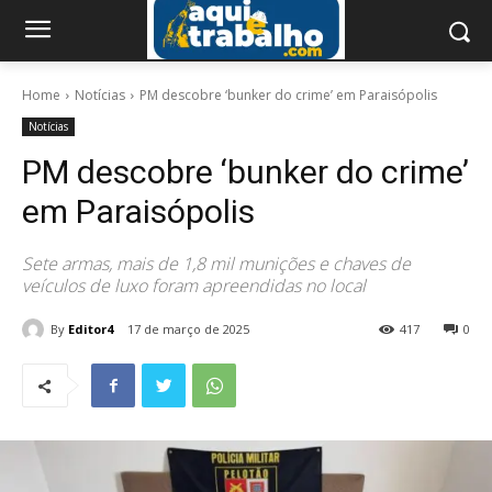
Home
Notícias
PM descobre ‘bunker do crime’ em Paraisópolis
Notícias
PM descobre ‘bunker do crime’
em Paraisópolis
Sete armas, mais de 1,8 mil munições e chaves de
veículos de luxo foram apreendidas no local
By
Editor4
17 de março de 2025
417
0