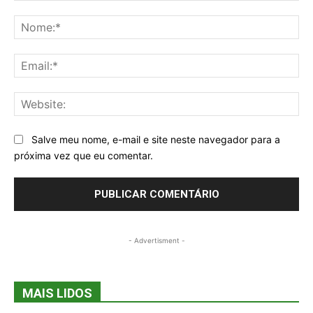
Comentários
No
Ema
Web
Salve meu nome, e-mail e site neste navegador para a
próxima vez que eu comentar.
- Advertisment -
MAIS LIDOS