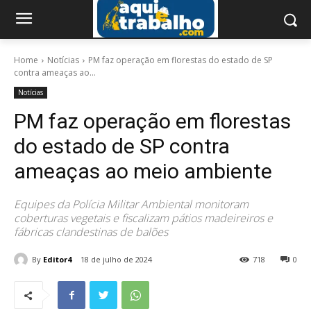
Home
Notícias
PM faz operação em florestas do estado de SP
contra ameaças ao...
Notícias
PM faz operação em florestas
do estado de SP contra
ameaças ao meio ambiente
Equipes da Polícia Militar Ambiental monitoram
coberturas vegetais e fiscalizam pátios madeireiros e
fábricas clandestinas de balões
By
Editor4
18 de julho de 2024
718
0