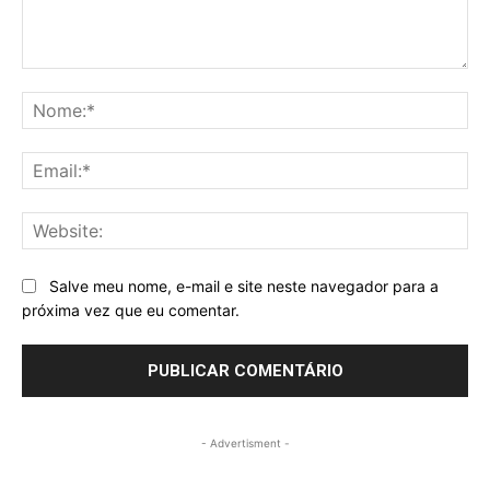
Comentários
No
Ema
Web
Salve meu nome, e-mail e site neste navegador para a
próxima vez que eu comentar.
- Advertisment -