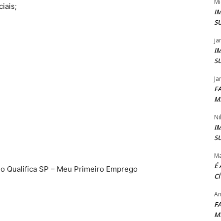
Mi
iais;
I
S
ja
I
S
Ja
F
M
Ni
I
S
Ma
É
 do Qualifica SP – Meu Primeiro Emprego
C
An
F
M