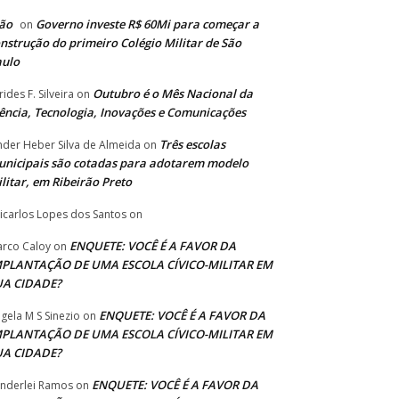
ão
Governo investe R$ 60Mi para começar a
on
nstrução do primeiro Colégio Militar de São
aulo
Outubro é o Mês Nacional da
rides F. Silveira
on
ência, Tecnologia, Inovações e Comunicações
Três escolas
nder Heber Silva de Almeida
on
nicipais são cotadas para adotarem modelo
litar, em Ribeirão Preto
icarlos Lopes dos Santos
on
ENQUETE: VOCÊ É A FAVOR DA
rco Caloy
on
MPLANTAÇÃO DE UMA ESCOLA CÍVICO-MILITAR EM
UA CIDADE?
ENQUETE: VOCÊ É A FAVOR DA
gela M S Sinezio
on
MPLANTAÇÃO DE UMA ESCOLA CÍVICO-MILITAR EM
UA CIDADE?
ENQUETE: VOCÊ É A FAVOR DA
nderlei Ramos
on