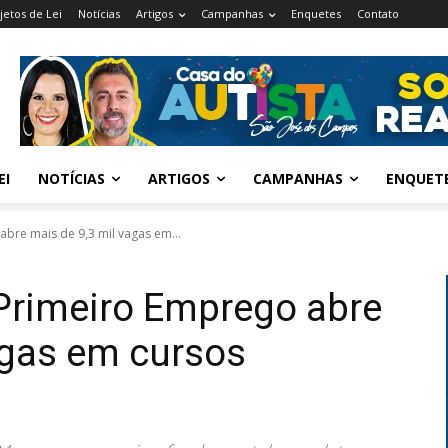
jetos de Lei
Notícias
Artigos
Campanhas
Enquetes
Contato
EI
NOTÍCIAS
ARTIGOS
CAMPANHAS
ENQUET
abre mais de 9,3 mil vagas em...
Primeiro Emprego abre
agas em cursos