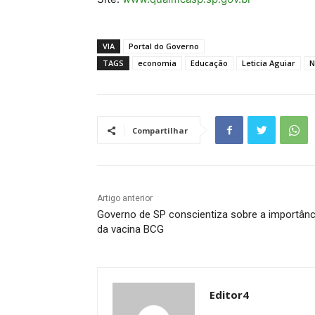
VIA
Portal do Governo
TAGS
economia
Educação
Leticia Aguiar
N
Compartilhar
Artigo anterior
Governo de SP conscientiza sobre a importânc
da vacina BCG
Editor4