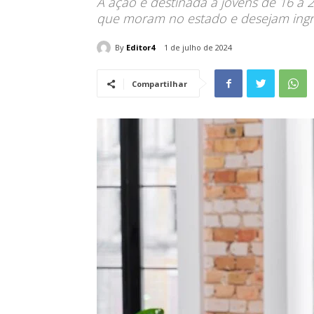
A ação é destinada a jovens de 16 a
que moram no estado e desejam ingr
By
Editor4
1 de julho de 2024
Compartilhar