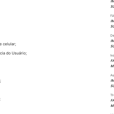
I
S
Fá
I
S
De
I
 celular;
S
cia do Usuário;
Iv
F
M
Au
I
;
S
TH
;
F
M