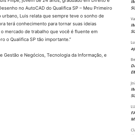
 Luis Filipe, jovem de 24 anos, graduado em Direito e
I
S
 Desenho no AutoCAD do Qualifica SP – Meu Primeiro
 urbano, Luis relata que sempre teve o sonho de
Va
ra terá conhecimento para tornar suas ideias
I
S
a o mercado de trabalho que você é fluente em
ro o Qualifica SP tão importante.”
Lu
ap
e Gestão e Negócios, Tecnologia da Informação, e
Be
D
E
Jo
I
S
LU
F
M
Cl