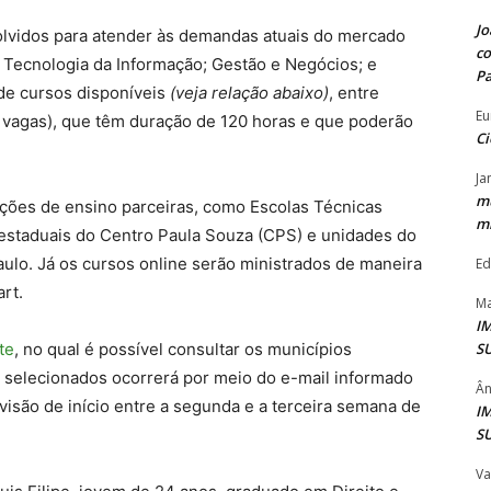
Jo
lvidos para atender às demandas atuais do mercado
co
 Tecnologia da Informação; Gestão e Negócios; e
P
de cursos disponíveis
(veja relação abaixo)
, entre
Eu
3 vagas), que têm duração de 120 horas e que poderão
Ci
Ja
mu
uições de ensino parceiras, como Escolas Técnicas
mi
 estaduais do Centro Paula Souza (CPS) e unidades do
ulo. Já os cursos online serão ministrados de maneira
Ed
rt.
Ma
I
S
te
, no qual é possível consultar os municípios
s selecionados ocorrerá por meio do e-mail informado
Ân
evisão de início entre a segunda e a terceira semana de
I
S
Va