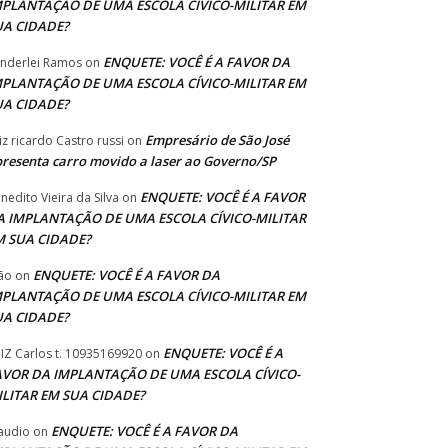
MPLANTAÇÃO DE UMA ESCOLA CÍVICO-MILITAR EM
UA CIDADE?
ENQUETE: VOCÊ É A FAVOR DA
nderlei Ramos
on
MPLANTAÇÃO DE UMA ESCOLA CÍVICO-MILITAR EM
UA CIDADE?
Empresário de São José
iz ricardo Castro russi
on
resenta carro movido a laser ao Governo/SP
ENQUETE: VOCÊ É A FAVOR
nedito Vieira da Silva
on
A IMPLANTAÇÃO DE UMA ESCOLA CÍVICO-MILITAR
M SUA CIDADE?
ENQUETE: VOCÊ É A FAVOR DA
ão
on
MPLANTAÇÃO DE UMA ESCOLA CÍVICO-MILITAR EM
UA CIDADE?
ENQUETE: VOCÊ É A
IZ Carlos t. 10935169920
on
AVOR DA IMPLANTAÇÃO DE UMA ESCOLA CÍVICO-
ILITAR EM SUA CIDADE?
ENQUETE: VOCÊ É A FAVOR DA
audio
on