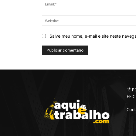
Salve meu nome, e-mail e site neste naveg
“É 
EFI
Cont