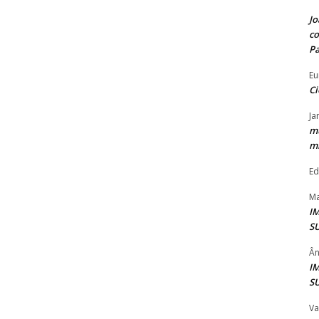
Jo
co
P
Eu
Ci
Ja
mu
mi
Ed
Ma
I
S
Ân
I
S
Va