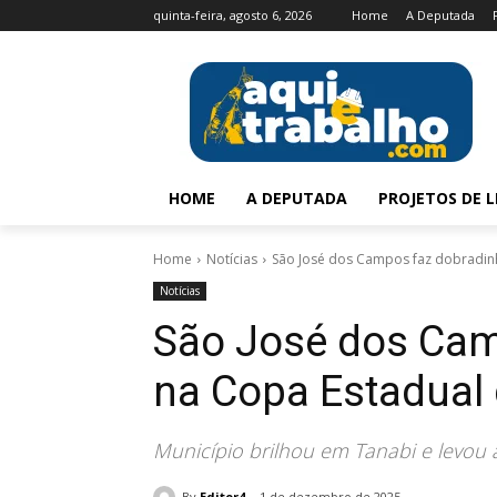
quinta-feira, agosto 6, 2026
Home
A Deputada
HOME
A DEPUTADA
PROJETOS DE L
Home
Notícias
São José dos Campos faz dobradin
Notícias
São José dos Cam
na Copa Estadual
Município brilhou em Tanabi e levou 
By
Editor4
1 de dezembro de 2025