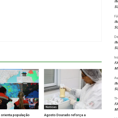
I
S
Fá
I
S
De
I
S
Iv
F
M
Au
I
S
TH
F
Notícias
M
l orienta população
Agosto Dourado reforça a