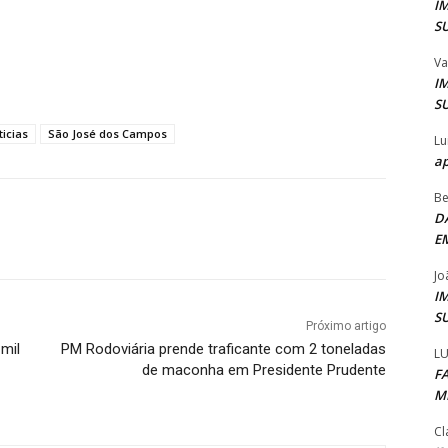
I
S
Va
I
S
ticias
São José dos Campos
Lu
ap
Be
D
E
Jo
I
S
Próximo artigo
 mil
PM Rodoviária prende traficante com 2 toneladas
LU
de maconha em Presidente Prudente
F
M
Cl