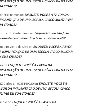
MPLANTAÇÃO DE UMA ESCOLA CÍVICO-MILITAR EM
UA CIDADE?
ENQUETE: VOCÊ É A FAVOR DA
nderlei Ramos
on
MPLANTAÇÃO DE UMA ESCOLA CÍVICO-MILITAR EM
UA CIDADE?
Empresário de São José
iz ricardo Castro russi
on
resenta carro movido a laser ao Governo/SP
ENQUETE: VOCÊ É A FAVOR
nedito Vieira da Silva
on
A IMPLANTAÇÃO DE UMA ESCOLA CÍVICO-MILITAR
M SUA CIDADE?
ENQUETE: VOCÊ É A FAVOR DA
ão
on
MPLANTAÇÃO DE UMA ESCOLA CÍVICO-MILITAR EM
UA CIDADE?
ENQUETE: VOCÊ É A
IZ Carlos t. 10935169920
on
AVOR DA IMPLANTAÇÃO DE UMA ESCOLA CÍVICO-
ILITAR EM SUA CIDADE?
ENQUETE: VOCÊ É A FAVOR DA
audio
on