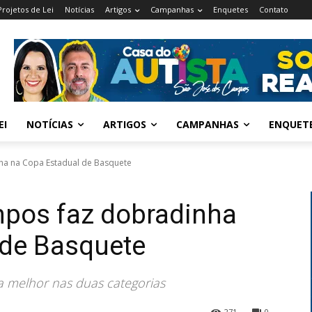
Projetos de Lei
Notícias
Artigos
Campanhas
Enquetes
Contato
EI
NOTÍCIAS
ARTIGOS
CAMPANHAS
ENQUET
ha na Copa Estadual de Basquete
pos faz dobradinha
 de Basquete
a melhor nas duas categorias
271
0