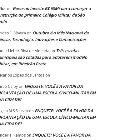
ão
Governo investe R$ 60Mi para começar a
on
nstrução do primeiro Colégio Militar de São
aulo
Outubro é o Mês Nacional da
rides F. Silveira
on
ência, Tecnologia, Inovações e Comunicações
Três escolas
nder Heber Silva de Almeida
on
nicipais são cotadas para adotarem modelo
litar, em Ribeirão Preto
icarlos Lopes dos Santos
on
ENQUETE: VOCÊ É A FAVOR DA
rco Caloy
on
MPLANTAÇÃO DE UMA ESCOLA CÍVICO-MILITAR EM
UA CIDADE?
ENQUETE: VOCÊ É A FAVOR DA
gela M S Sinezio
on
MPLANTAÇÃO DE UMA ESCOLA CÍVICO-MILITAR EM
UA CIDADE?
ENQUETE: VOCÊ É A FAVOR DA
nderlei Ramos
on