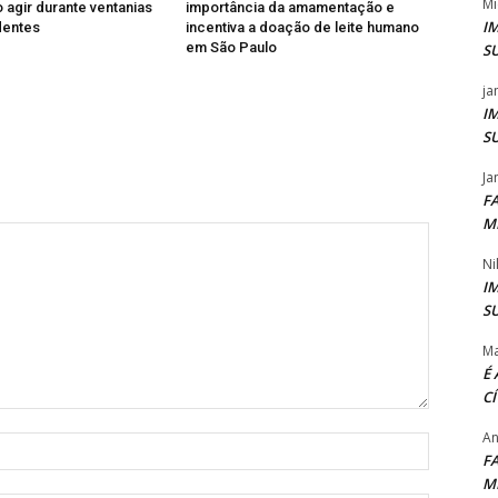
Mi
agir durante ventanias
importância da amamentação e
I
dentes
incentiva a doação de leite humano
em São Paulo
S
ja
I
S
Ja
F
M
Ni
I
S
Ma
É
C
An
Nome:*
F
M