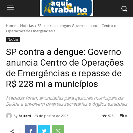
Home
Notícias
SP contra a dengue: Governo anuncia Centro de
Operações de Emergências e...
Notícias
SP contra a dengue: Governo
anuncia Centro de Operações
de Emergências e repasse de
R$ 228 mi a municípios
Medidas foram anunciadas para gestores municipais da
Saúde e envolvem diversas secretarias e órgãos estaduais
By
Editor4
23 de janeiro de 2025
525
0