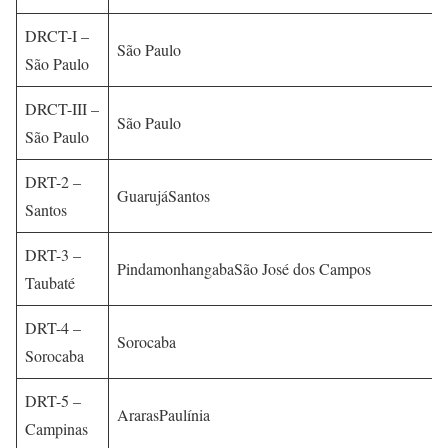
DRCT-I –
São Paulo
São Paulo
DRCT-III –
São Paulo
São Paulo
DRT-2 –
GuarujáSantos
Santos
DRT-3 –
PindamonhangabaSão José dos Campos
Taubaté
DRT-4 –
Sorocaba
Sorocaba
DRT-5 –
ArarasPaulínia
Campinas