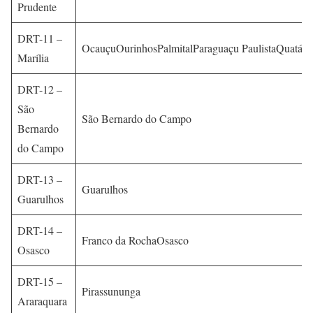
Prudente
DRT-11 –
OcauçuOurinhosPalmitalParaguaçu PaulistaQuatá
Marília
DRT-12 –
São
São Bernardo do Campo
Bernardo
do Campo
DRT-13 –
Guarulhos
Guarulhos
DRT-14 –
Franco da RochaOsasco
Osasco
DRT-15 –
Pirassununga
Araraquara