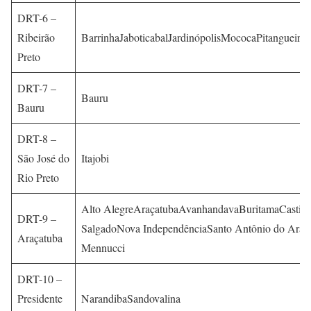
DRT-6 –
Ribeirão
BarrinhaJaboticabalJardinópolisMococaPitangueiras
Preto
DRT-7 –
Bauru
Bauru
DRT-8 –
São José do
Itajobi
Rio Preto
Alto AlegreAraçatubaAvanhandavaBuritamaCastilh
DRT-9 –
SalgadoNova IndependênciaSanto Antônio do Ara
Araçatuba
Mennucci
DRT-10 –
Presidente
NarandibaSandovalina