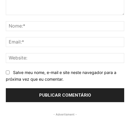
Comentários
No
Ema
Web
Salve meu nome, e-mail e site neste navegador para a
próxima vez que eu comentar.
- Advertisment -