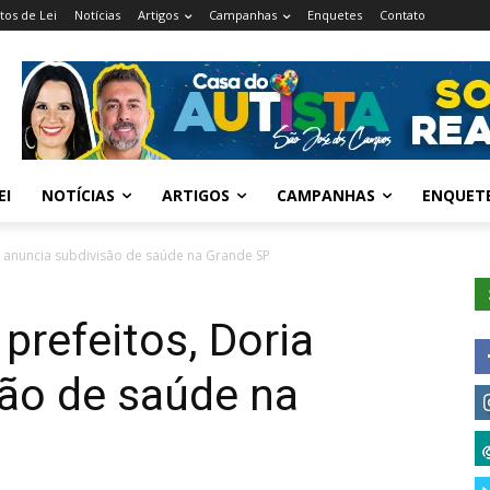
tos de Lei
Notícias
Artigos
Campanhas
Enquetes
Contato
EI
NOTÍCIAS
ARTIGOS
CAMPANHAS
ENQUET
a anuncia subdivisão de saúde na Grande SP
prefeitos, Doria
são de saúde na