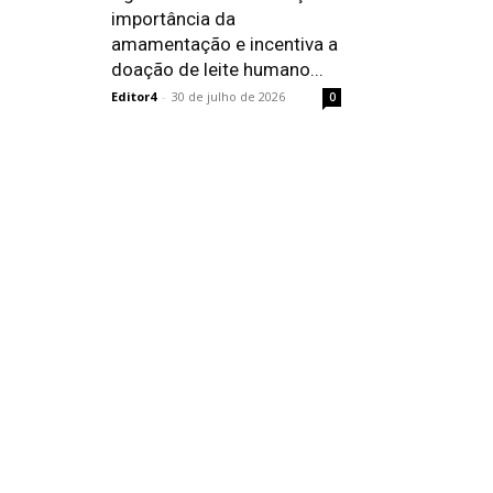
importância da
amamentação e incentiva a
doação de leite humano...
Editor4
-
30 de julho de 2026
0