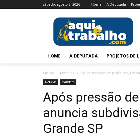
sábado, agosto 8, 2026
Home
A Deputada
Proje
HOME
A DEPUTADA
PROJETOS DE L
Home
Notícias
Após pressão de prefeitos, Dori
Notícias
Mandato
Após pressão de 
anuncia subdivi
Grande SP