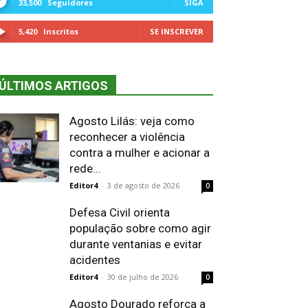
33,500
Seguidores
SIGA
5,420
Inscritos
SE INSCREVER
ÚLTIMOS ARTIGOS
Agosto Lilás: veja como
reconhecer a violência
contra a mulher e acionar a
rede...
Editor4
-
3 de agosto de 2026
0
Defesa Civil orienta
população sobre como agir
durante ventanias e evitar
acidentes
Editor4
-
30 de julho de 2026
0
Agosto Dourado reforça a