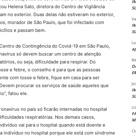
I
ou Helena Sato, diretora do Centro de Vigilância
S
am no exterior. Duas delas não estiveram no exterior,
Va
s, morador de São Paulo, que foi infectado com
I
icílios e passam bem.
S
Lu
o Centro de Contingência do Covid-19 em São Paulo,
ap
onavírus só devem buscar um centro de atenção
Be
órios, ou seja, dificuldade para respirar. Do
D
osse e febre, o conselho é para que as pessoas
E
nte com tosse e febre, fique em casa para ser
Jo
 Devem procurar os serviços de saúde aqueles que
I
”, falou ele.
S
LU
navírus no país só ficarão internadas no hospital
F
ficuldades respiratórias. Nos demais casos,
M
divíduo vai para o hospital quando está doente e
Cl
na indivíduo no hospital porque ele está com síndrome