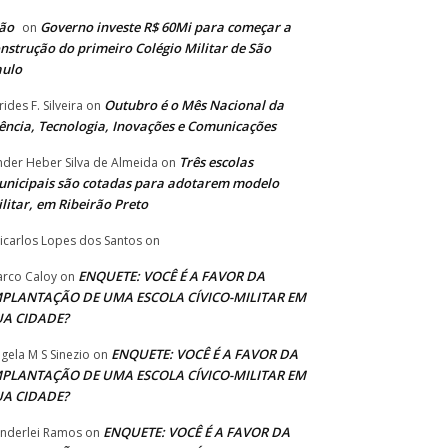
ão
Governo investe R$ 60Mi para começar a
on
nstrução do primeiro Colégio Militar de São
aulo
Outubro é o Mês Nacional da
rides F. Silveira
on
ência, Tecnologia, Inovações e Comunicações
Três escolas
nder Heber Silva de Almeida
on
nicipais são cotadas para adotarem modelo
litar, em Ribeirão Preto
icarlos Lopes dos Santos
on
ENQUETE: VOCÊ É A FAVOR DA
rco Caloy
on
MPLANTAÇÃO DE UMA ESCOLA CÍVICO-MILITAR EM
UA CIDADE?
ENQUETE: VOCÊ É A FAVOR DA
gela M S Sinezio
on
MPLANTAÇÃO DE UMA ESCOLA CÍVICO-MILITAR EM
UA CIDADE?
ENQUETE: VOCÊ É A FAVOR DA
nderlei Ramos
on