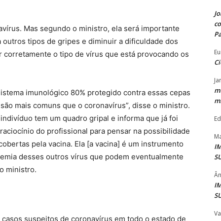
Jo
co
avírus. Mas segundo o ministro, ela será importante
P
outros tipos de gripes e diminuir a dificuldade dos
Eu
ar corretamente o tipo de vírus que está provocando os
Ci
Ja
mu
o sistema imunológico 80% protegido contra essas cepas
mi
e são mais comuns que o coronavírus”, disse o ministro.
indivíduo tem um quadro gripal e informa que já foi
Ed
 raciocínio do profissional para pensar na possibilidade
Ma
obertas pela vacina. Ela [a vacina] é um instrumento
I
idemia desses outros vírus que podem eventualmente
S
o ministro.
Ân
I
S
Va
5 casos suspeitos de coronavírus em todo o estado de