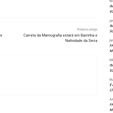
Mi
I
S
ja
I
Próximo artigo
S
ue
Carreta da Mamografia estará em Barrinha e
Ja
Natividade da Serra
F
M
Ni
I
S
Ma
É
C
An
F
M