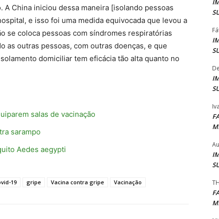
I
o. A China iniciou dessa maneira [isolando pessoas
S
hospital, e isso foi uma medida equivocada que levou a
Fá
ão se coloca pessoas com síndromes respiratórias
I
do as outras pessoas, com outras doenças, e que
S
 isolamento domiciliar tem eficácia tão alta quanto no
De
I
S
Iv
quiparem salas de vacinação
F
M
tra sarampo
Au
quito Aedes aegypti
I
S
TH
ovid-19
gripe
Vacina contra gripe
Vacinação
F
M