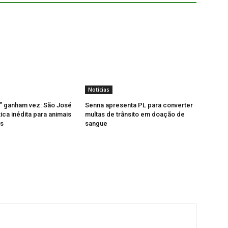
Notícias
” ganham vez: São José
Senna apresenta PL para converter
ica inédita para animais
multas de trânsito em doação de
os
sangue