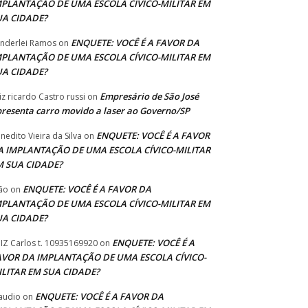
MPLANTAÇÃO DE UMA ESCOLA CÍVICO-MILITAR EM
UA CIDADE?
ENQUETE: VOCÊ É A FAVOR DA
nderlei Ramos
on
MPLANTAÇÃO DE UMA ESCOLA CÍVICO-MILITAR EM
UA CIDADE?
Empresário de São José
iz ricardo Castro russi
on
resenta carro movido a laser ao Governo/SP
ENQUETE: VOCÊ É A FAVOR
nedito Vieira da Silva
on
A IMPLANTAÇÃO DE UMA ESCOLA CÍVICO-MILITAR
M SUA CIDADE?
ENQUETE: VOCÊ É A FAVOR DA
ão
on
MPLANTAÇÃO DE UMA ESCOLA CÍVICO-MILITAR EM
UA CIDADE?
ENQUETE: VOCÊ É A
IZ Carlos t. 10935169920
on
AVOR DA IMPLANTAÇÃO DE UMA ESCOLA CÍVICO-
ILITAR EM SUA CIDADE?
ENQUETE: VOCÊ É A FAVOR DA
audio
on