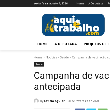
sexta-feira, agosto 7, 2026
Home
A Deputada
P
HOME
A DEPUTADA
PROJETOS DE L
Home
Notícias
Saúde
Campanha de vacinação con
Saúde
Campanha de vaci
antecipada
By
Leticia Aguiar
28 de fevereiro de 2020