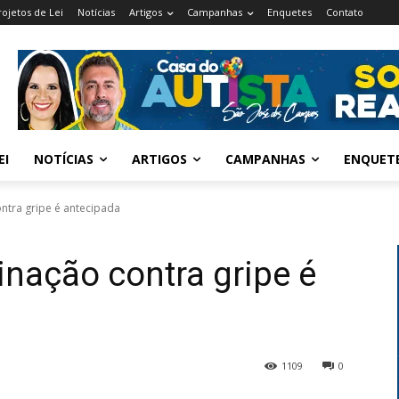
rojetos de Lei
Notícias
Artigos
Campanhas
Enquetes
Contato
EI
NOTÍCIAS
ARTIGOS
CAMPANHAS
ENQUET
tra gripe é antecipada
nação contra gripe é
1109
0