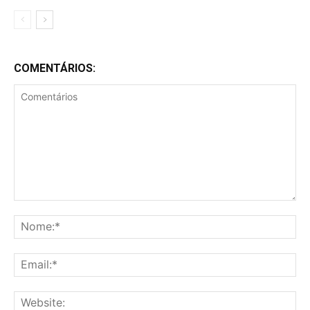
COMENTÁRIOS:
Comentários
No
Ema
Web