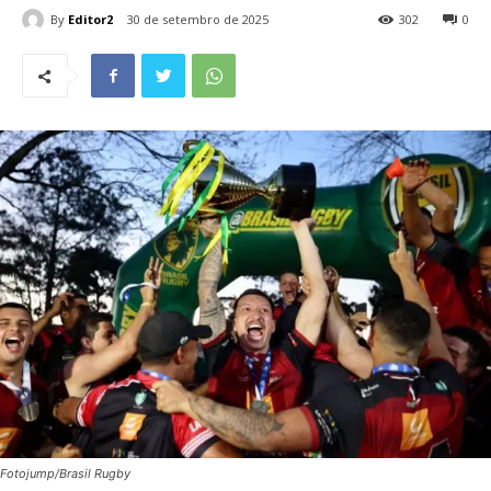
By
Editor2
30 de setembro de 2025
302
0
Fotojump/Brasil Rugby