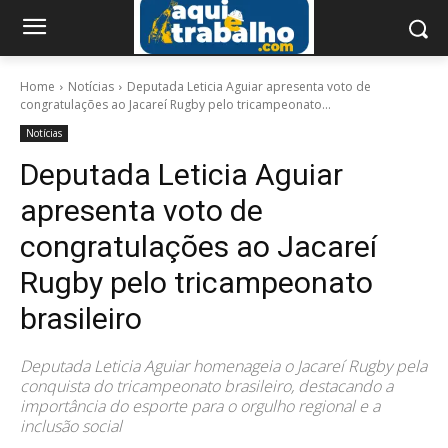
Home
Notícias
Deputada Leticia Aguiar apresenta voto de
congratulações ao Jacareí Rugby pelo tricampeonato...
Notícias
Deputada Leticia Aguiar
apresenta voto de
congratulações ao Jacareí
Rugby pelo tricampeonato
brasileiro
Deputada Leticia Aguiar homenageia o Jacareí Rugby pela
conquista do tricampeonato brasileiro, destacando a
importância do esporte para o orgulho regional e a
inclusão social