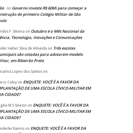
ão
Governo investe R$ 60Mi para começar a
on
nstrução do primeiro Colégio Militar de São
aulo
Outubro é o Mês Nacional da
rides F. Silveira
on
ência, Tecnologia, Inovações e Comunicações
Três escolas
nder Heber Silva de Almeida
on
nicipais são cotadas para adotarem modelo
litar, em Ribeirão Preto
icarlos Lopes dos Santos
on
ENQUETE: VOCÊ É A FAVOR DA
rco Caloy
on
MPLANTAÇÃO DE UMA ESCOLA CÍVICO-MILITAR EM
UA CIDADE?
ENQUETE: VOCÊ É A FAVOR DA
gela M S Sinezio
on
MPLANTAÇÃO DE UMA ESCOLA CÍVICO-MILITAR EM
UA CIDADE?
ENQUETE: VOCÊ É A FAVOR DA
nderlei Ramos
on