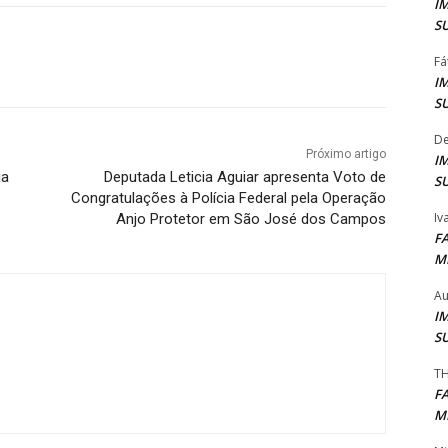
I
S
Fá
I
S
De
Próximo artigo
I
ia
Deputada Leticia Aguiar apresenta Voto de
S
Congratulações à Polícia Federal pela Operação
Iv
Anjo Protetor em São José dos Campos
F
M
Au
I
S
TH
F
M