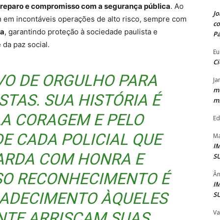
reparo e compromisso com a segurança pública
. Ao
Jo
am em incontáveis operações de alto risco, sempre com
co
da
, garantindo proteção à sociedade paulista e
P
da paz social.
Eu
Ci
IVO DE ORGULHO PARA
Ja
mu
STAS. SUA HISTÓRIA É
mi
A CORAGEM E PELO
Ed
E CADA POLICIAL QUE
Ma
I
FARDA COM HONRA E
S
SO RECONHECIMENTO É
Ân
I
ADECIMENTO ÀQUELES
S
Va
NTE ARRISCAM SUAS