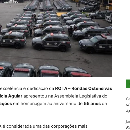
 excelência e dedicação da
ROTA – Rondas Ostensivas
icia Aguiar
apresentou na Assembleia Legislativa do
Ca
lações
em homenagem ao aniversário de
55 anos
da
vi
Ag
Jo
A é considerada uma das corporações mais
P