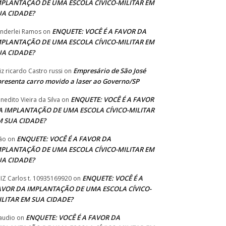
MPLANTAÇÃO DE UMA ESCOLA CÍVICO-MILITAR EM
UA CIDADE?
ENQUETE: VOCÊ É A FAVOR DA
nderlei Ramos
on
MPLANTAÇÃO DE UMA ESCOLA CÍVICO-MILITAR EM
UA CIDADE?
Empresário de São José
iz ricardo Castro russi
on
resenta carro movido a laser ao Governo/SP
ENQUETE: VOCÊ É A FAVOR
nedito Vieira da Silva
on
A IMPLANTAÇÃO DE UMA ESCOLA CÍVICO-MILITAR
M SUA CIDADE?
ENQUETE: VOCÊ É A FAVOR DA
ão
on
MPLANTAÇÃO DE UMA ESCOLA CÍVICO-MILITAR EM
UA CIDADE?
ENQUETE: VOCÊ É A
IZ Carlos t. 10935169920
on
AVOR DA IMPLANTAÇÃO DE UMA ESCOLA CÍVICO-
ILITAR EM SUA CIDADE?
ENQUETE: VOCÊ É A FAVOR DA
audio
on