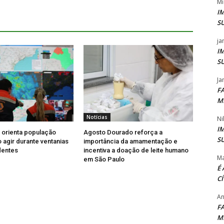
Mi
I
S
ja
I
S
Ja
F
M
Notícias
Ni
I
l orienta população
Agosto Dourado reforça a
S
agir durante ventanias
importância da amamentação e
dentes
incentiva a doação de leite humano
Ma
em São Paulo
É
C
An
F
M