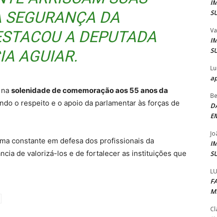
I
S
A SEGURANÇA DA
Va
ESTACOU A DEPUTADA
I
S
IA AGUIAR.
Lu
ap
 na
solenidade de comemoração aos 55 anos da
Be
ndo o respeito e o apoio da parlamentar às forças de
D
E
Jo
rma constante em defesa dos profissionais da
I
ia de valorizá-los e de fortalecer as instituições que
S
LU
F
M
Cl