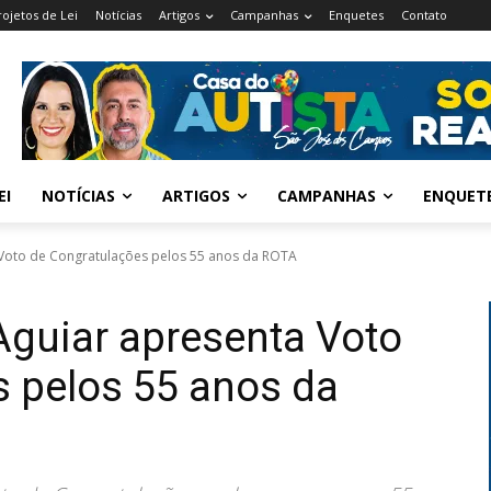
rojetos de Lei
Notícias
Artigos
Campanhas
Enquetes
Contato
EI
NOTÍCIAS
ARTIGOS
CAMPANHAS
ENQUET
 Voto de Congratulações pelos 55 anos da ROTA
Aguiar apresenta Voto
 pelos 55 anos da