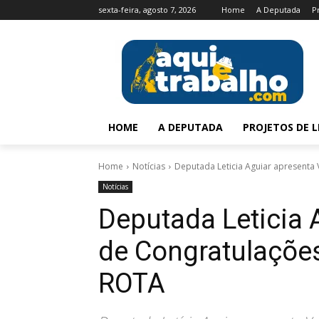
sexta-feira, agosto 7, 2026
Home
A Deputada
P
HOME
A DEPUTADA
PROJETOS DE L
Home
Notícias
Deputada Leticia Aguiar apresenta
Notícias
Deputada Leticia 
de Congratulações
ROTA