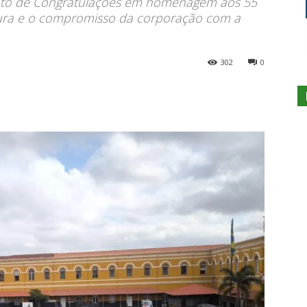
Voto de Congratulações em homenagem aos 55
ura e o compromisso da corporação com a
302
0