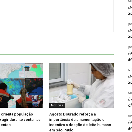
Mi
I
S
ja
I
S
Ja
F
M
Ni
I
S
Ma
É
C
Notícias
l orienta população
Agosto Dourado reforça a
An
agir durante ventanias
importância da amamentação e
F
dentes
incentiva a doação de leite humano
M
em São Paulo