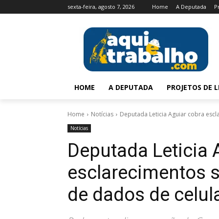
sexta-feira, agosto 7, 2026
Home
A Deputada
P
HOME
A DEPUTADA
PROJETOS DE L
Home
Notícias
Deputada Leticia Aguiar cobra esc
Notícias
Deputada Leticia 
esclarecimentos 
de dados de celul