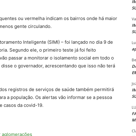
I
S
 quentes ou vermelha indicam os bairros onde há maior
Va
I
menos gente circulando.
S
amento Inteligente (SIMI) – foi lançado no dia 9 de
Lu
ap
ia. Segundo ele, o primeiro teste já foi feito
 vão passar a monitorar o isolamento social em todo o
Be
 disse o governador, acrescentando que isso não terá
D
E
Jo
os registros de serviços de saúde também permitirá
I
S
a a população. Os alertas vão informar se a pessoa
e casos da covid-19.
LU
F
M
Cl
ar aglomerações