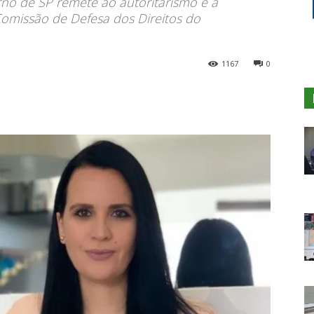
no de SP remete ao autoritarismo e à
Comissão de Defesa dos Direitos do
1167
0