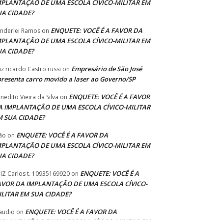
MPLANTAÇÃO DE UMA ESCOLA CÍVICO-MILITAR EM
UA CIDADE?
ENQUETE: VOCÊ É A FAVOR DA
nderlei Ramos
on
MPLANTAÇÃO DE UMA ESCOLA CÍVICO-MILITAR EM
UA CIDADE?
Empresário de São José
iz ricardo Castro russi
on
resenta carro movido a laser ao Governo/SP
ENQUETE: VOCÊ É A FAVOR
nedito Vieira da Silva
on
A IMPLANTAÇÃO DE UMA ESCOLA CÍVICO-MILITAR
M SUA CIDADE?
ENQUETE: VOCÊ É A FAVOR DA
ão
on
MPLANTAÇÃO DE UMA ESCOLA CÍVICO-MILITAR EM
UA CIDADE?
ENQUETE: VOCÊ É A
IZ Carlos t. 10935169920
on
AVOR DA IMPLANTAÇÃO DE UMA ESCOLA CÍVICO-
ILITAR EM SUA CIDADE?
ENQUETE: VOCÊ É A FAVOR DA
audio
on