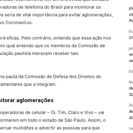
radoras de telefonia do Brasil para monitorar os
Jo
co
iva seria de vital importância para evitar aglomerações,
P
ovo Coronavírus.
Eu
Ci
rá eficaz. Pelo contrário, entendo que essa ação nos
 pelo qual entendo que os membros da Comissão de
Ja
ulação paulista merecem receber tais
mu
mi
Ed
na pauta da Comissão de Defesa dos Direitos do
Ma
lamentares que a integram.
I
S
nitorar aglomerações
Ân
I
peradoras de celular – Oi, Tim, Claro e Vivo – vai
S
 formarem em todo o estado de São Paulo. Assim, o
persar multidões e advertir as pessoas para que
Va