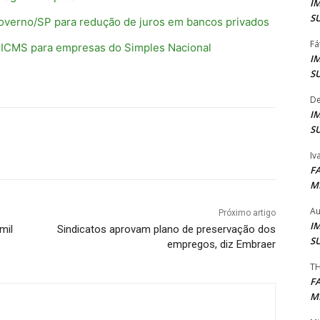
I
S
Governo/SP para redução de juros em bancos privados
Fá
o ICMS para empresas do Simples Nacional
I
S
De
I
S
Iv
F
M
Au
Próximo artigo
I
mil
Sindicatos aprovam plano de preservação dos
S
empregos, diz Embraer
TH
F
M