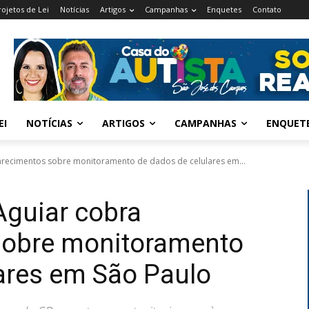
rojetos de Lei
Notícias
Artigos
Campanhas
Enquetes
Contato
EI
NOTÍCIAS
ARTIGOS
CAMPANHAS
ENQUET
larecimentos sobre monitoramento de dados de celulares em...
Aguiar cobra
sobre monitoramento
ares em São Paulo