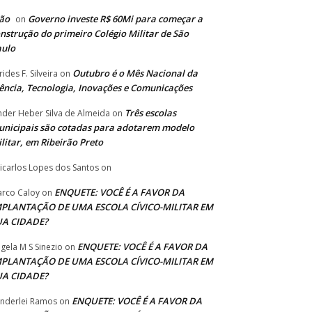
ão
Governo investe R$ 60Mi para começar a
on
nstrução do primeiro Colégio Militar de São
aulo
Outubro é o Mês Nacional da
rides F. Silveira
on
ência, Tecnologia, Inovações e Comunicações
Três escolas
nder Heber Silva de Almeida
on
nicipais são cotadas para adotarem modelo
litar, em Ribeirão Preto
icarlos Lopes dos Santos
on
ENQUETE: VOCÊ É A FAVOR DA
rco Caloy
on
MPLANTAÇÃO DE UMA ESCOLA CÍVICO-MILITAR EM
UA CIDADE?
ENQUETE: VOCÊ É A FAVOR DA
gela M S Sinezio
on
MPLANTAÇÃO DE UMA ESCOLA CÍVICO-MILITAR EM
UA CIDADE?
ENQUETE: VOCÊ É A FAVOR DA
nderlei Ramos
on