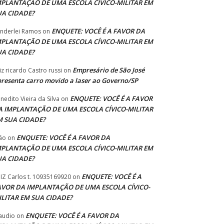
MPLANTAÇÃO DE UMA ESCOLA CÍVICO-MILITAR EM
UA CIDADE?
ENQUETE: VOCÊ É A FAVOR DA
nderlei Ramos
on
MPLANTAÇÃO DE UMA ESCOLA CÍVICO-MILITAR EM
UA CIDADE?
Empresário de São José
iz ricardo Castro russi
on
resenta carro movido a laser ao Governo/SP
ENQUETE: VOCÊ É A FAVOR
nedito Vieira da Silva
on
A IMPLANTAÇÃO DE UMA ESCOLA CÍVICO-MILITAR
M SUA CIDADE?
ENQUETE: VOCÊ É A FAVOR DA
ão
on
MPLANTAÇÃO DE UMA ESCOLA CÍVICO-MILITAR EM
UA CIDADE?
ENQUETE: VOCÊ É A
IZ Carlos t. 10935169920
on
AVOR DA IMPLANTAÇÃO DE UMA ESCOLA CÍVICO-
ILITAR EM SUA CIDADE?
ENQUETE: VOCÊ É A FAVOR DA
audio
on