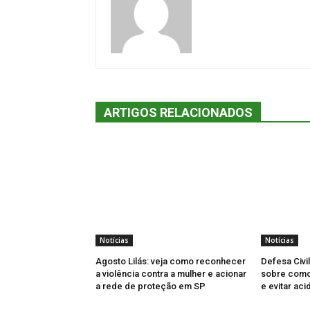
ARTIGOS RELACIONADOS
Notícias
Notícias
Agosto Lilás: veja como reconhecer
Defesa Civi
a violência contra a mulher e acionar
sobre como 
a rede de proteção em SP
e evitar aci