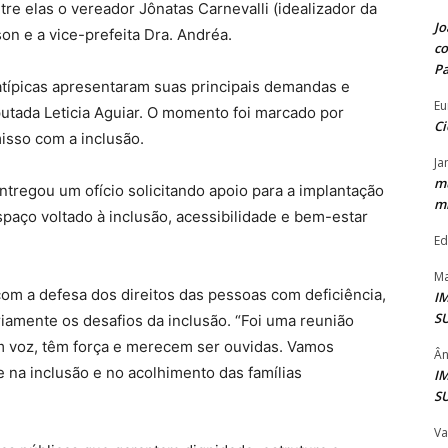
tre elas o vereador Jônatas Carnevalli (idealizador da
Jo
on e a vice-prefeita Dra. Andréa.
co
P
atípicas apresentaram suas principais demandas e
Eu
putada Leticia Aguiar. O momento foi marcado por
Ci
isso com a inclusão.
Ja
mu
ntregou um ofício solicitando apoio para a implantação
mi
paço voltado à inclusão, acessibilidade e bem-estar
Ed
Ma
om a defesa dos direitos das pessoas com deficiência,
I
S
riamente os desafios da inclusão. “Foi uma reunião
m voz, têm força e merecem ser ouvidas. Vamos
Ân
e na inclusão e no acolhimento das famílias
I
S
Va