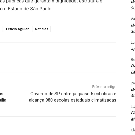
cas públicas que garantam dignidade, estrutura e
I
S
o o Estado de São Paulo.
Va
I
Leticia Aguiar
Noticias
S
Lu
ap
Be
D
E
Jo
Próximo artigo
I
as
Governo de SP entrega quase 5 mil obras e
S
ília
alcança 980 escolas estaduais climatizadas
LU
F
M
Cl