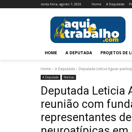
sexta-feira, agosto 7, 2026
Home
A Deputada
P
HOME
A DEPUTADA
PROJETOS DE L
Home
A Deputada
Deputada Leticia Aguiar partic
A Deputada
Notícias
Deputada Leticia 
reunião com fund
representantes de
neuroatípicas em 