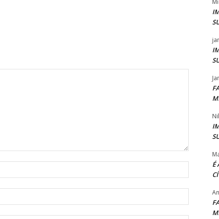
Mi
I
S
ja
I
S
Ja
F
M
Ni
I
S
Ma
É
Nome:*
C
An
Email:*
F
M