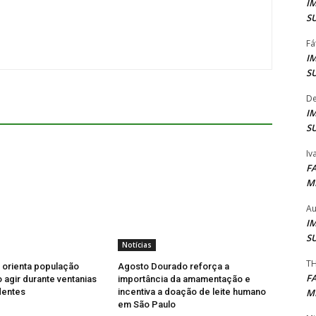
I
S
Fá
I
S
De
I
S
Iv
F
M
Au
I
S
Notícias
TH
l orienta população
Agosto Dourado reforça a
F
agir durante ventanias
importância da amamentação e
M
dentes
incentiva a doação de leite humano
em São Paulo