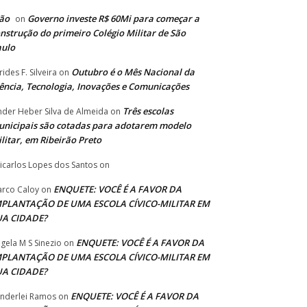
ão
Governo investe R$ 60Mi para começar a
on
nstrução do primeiro Colégio Militar de São
aulo
Outubro é o Mês Nacional da
rides F. Silveira
on
ência, Tecnologia, Inovações e Comunicações
Três escolas
nder Heber Silva de Almeida
on
nicipais são cotadas para adotarem modelo
litar, em Ribeirão Preto
icarlos Lopes dos Santos
on
ENQUETE: VOCÊ É A FAVOR DA
rco Caloy
on
MPLANTAÇÃO DE UMA ESCOLA CÍVICO-MILITAR EM
UA CIDADE?
ENQUETE: VOCÊ É A FAVOR DA
gela M S Sinezio
on
MPLANTAÇÃO DE UMA ESCOLA CÍVICO-MILITAR EM
UA CIDADE?
ENQUETE: VOCÊ É A FAVOR DA
nderlei Ramos
on