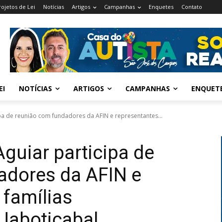
rojetos de Lei
Notícias
Artigos
Campanhas
Enquetes
Contato
EI
NOTÍCIAS
ARTIGOS
CAMPANHAS
ENQUET
ipa de reunião com fundadores da AFIN e representantes...
Aguiar participa de
adores da AFIN e
 famílias
Jaboticabal