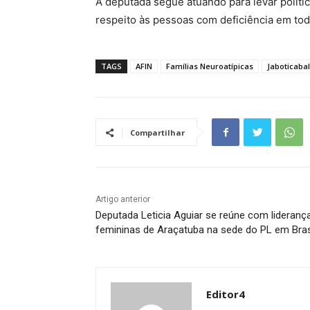
A deputada segue atuando para levar políti
respeito às pessoas com deficiência em tod
TAGS
AFIN
Famílias Neuroatípicas
Jaboticabal
Compartilhar
Artigo anterior
Deputada Leticia Aguiar se reúne com lideranç
femininas de Araçatuba na sede do PL em Bras
Editor4