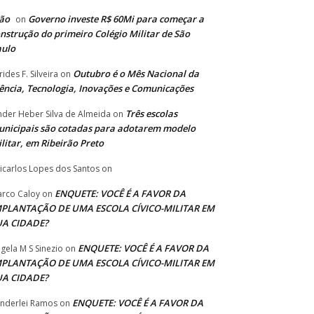
ão
Governo investe R$ 60Mi para começar a
on
nstrução do primeiro Colégio Militar de São
aulo
Outubro é o Mês Nacional da
rides F. Silveira
on
ência, Tecnologia, Inovações e Comunicações
Três escolas
nder Heber Silva de Almeida
on
nicipais são cotadas para adotarem modelo
litar, em Ribeirão Preto
icarlos Lopes dos Santos
on
ENQUETE: VOCÊ É A FAVOR DA
rco Caloy
on
MPLANTAÇÃO DE UMA ESCOLA CÍVICO-MILITAR EM
UA CIDADE?
ENQUETE: VOCÊ É A FAVOR DA
gela M S Sinezio
on
MPLANTAÇÃO DE UMA ESCOLA CÍVICO-MILITAR EM
UA CIDADE?
ENQUETE: VOCÊ É A FAVOR DA
nderlei Ramos
on