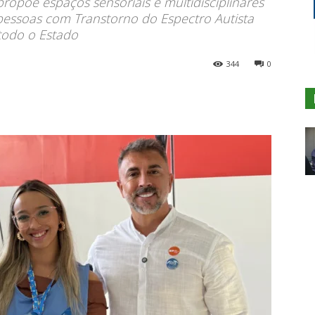
ropõe espaços sensoriais e multidisciplinares
essoas com Transtorno do Espectro Autista
todo o Estado
344
0