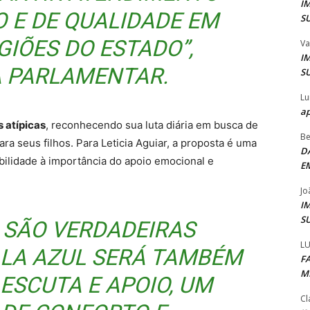
I
O E DE QUALIDADE EM
S
GIÕES DO ESTADO”,
Va
I
A PARLAMENTAR.
S
Lu
ap
 atípicas
, reconhecendo sua luta diária em busca de
Be
ara seus filhos. Para Leticia Aguiar, a proposta é uma
D
ibilidade à importância do apoio emocional e
E
Jo
I
S
 SÃO VERDADEIRAS
LU
ALA AZUL SERÁ TAMBÉM
F
M
ESCUTA E APOIO, UM
Cl