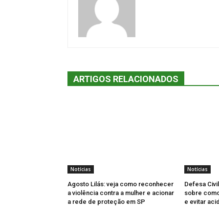
ARTIGOS RELACIONADOS
Notícias
Notícias
Agosto Lilás: veja como reconhecer
Defesa Civi
a violência contra a mulher e acionar
sobre como 
a rede de proteção em SP
e evitar aci