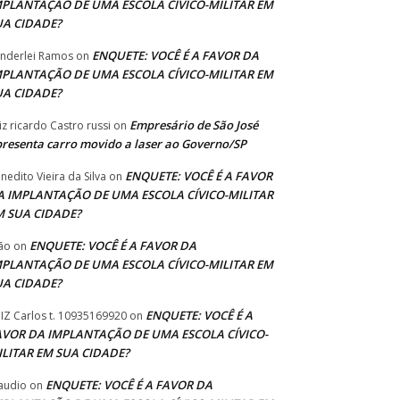
MPLANTAÇÃO DE UMA ESCOLA CÍVICO-MILITAR EM
UA CIDADE?
ENQUETE: VOCÊ É A FAVOR DA
nderlei Ramos
on
MPLANTAÇÃO DE UMA ESCOLA CÍVICO-MILITAR EM
UA CIDADE?
Empresário de São José
iz ricardo Castro russi
on
resenta carro movido a laser ao Governo/SP
ENQUETE: VOCÊ É A FAVOR
nedito Vieira da Silva
on
A IMPLANTAÇÃO DE UMA ESCOLA CÍVICO-MILITAR
M SUA CIDADE?
ENQUETE: VOCÊ É A FAVOR DA
ão
on
MPLANTAÇÃO DE UMA ESCOLA CÍVICO-MILITAR EM
UA CIDADE?
ENQUETE: VOCÊ É A
IZ Carlos t. 10935169920
on
AVOR DA IMPLANTAÇÃO DE UMA ESCOLA CÍVICO-
ILITAR EM SUA CIDADE?
ENQUETE: VOCÊ É A FAVOR DA
audio
on