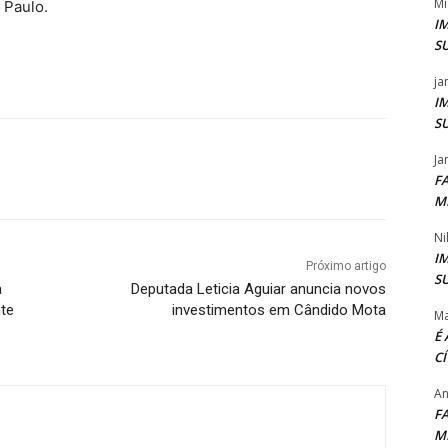
Mi
Paulo.
I
S
ja
I
S
Ja
F
M
Ni
I
Próximo artigo
S
a
Deputada Leticia Aguiar anuncia novos
nte
investimentos em Cândido Mota
Ma
É
C
An
F
M