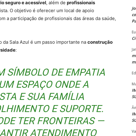
io seguro e acessível
, além de
profissionais
Jo
sta. O objetivo é oferecer um local de apoio
co
om a participação de profissionais das áreas da saúde,
P
Eu
Ci
ão da Sala Azul é um passo importante na
construção
Ja
rsidade
:
mu
mi
UM SÍMBOLO DE EMPATIA
Ed
É UM ESPAÇO ONDE A
Ma
I
STA E SUA FAMÍLIA
S
LHIMENTO E SUPORTE.
Ân
I
ODE TER FRONTEIRAS —
S
ANTIR ATENDIMENTO
Va