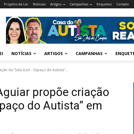
Projetos de Lei
Notícias
Artigos
Campanhas
Enquetes
Contato
EI
NOTÍCIAS
ARTIGOS
CAMPANHAS
ENQUET
ção da “Sala Azul – Espaço do Autista”...
Aguiar propõe criação
spaço do Autista” em