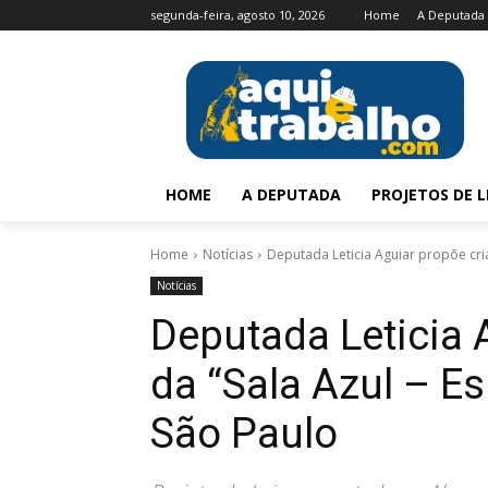
segunda-feira, agosto 10, 2026
Home
A Deputada
HOME
A DEPUTADA
PROJETOS DE L
Home
Notícias
Deputada Leticia Aguiar propõe cria
Notícias
Deputada Leticia 
da “Sala Azul – E
São Paulo