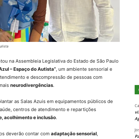
ulista
ou na Assembleia Legislativa do Estado de São Paulo
 Azul – Espaço do Autista”
, um ambiente sensorial e
, atendimento e descompressão de pessoas com
mais
neurodivergências
.
mplantar as Salas Azuis em equipamentos públicos de
Ca
aúde, centros de atendimento e repartições
vi
e, acolhimento e inclusão
.
Ag
Jo
ços deverão contar com
adaptação sensorial
,
P