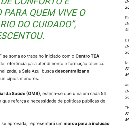
 DE CONFORTO E
I
S
 PARA QUEM VIVE O
Fá
RIO DO CUIDADO”,
I
S
SCENTOU.
De
I
S
l” se soma ao trabalho iniciado com o
Centro TEA
Iv
s de referência para atendimento e formação técnica.
F
alizada, a Sala Azul busca
descentralizar o
M
municípios menores.
Au
I
al da Saúde (OMS)
, estima-se que uma em cada 54
S
o que reforça a necessidade de políticas públicas de
TH
F
M
, se aprovada, representará um
marco para a inclusão