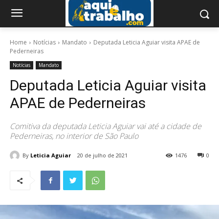
Home
Notícias
Mandato
Deputada Leticia Aguiar visita APAE de
Pederneiras
Notícias
Mandato
Deputada Leticia Aguiar visita
APAE de Pederneiras
Comitiva da deputada Leticia Aguiar vai até a cidade de
Pederneiras, no interior de São Paulo
By
Leticia Aguiar
20 de julho de 2021
1476
0