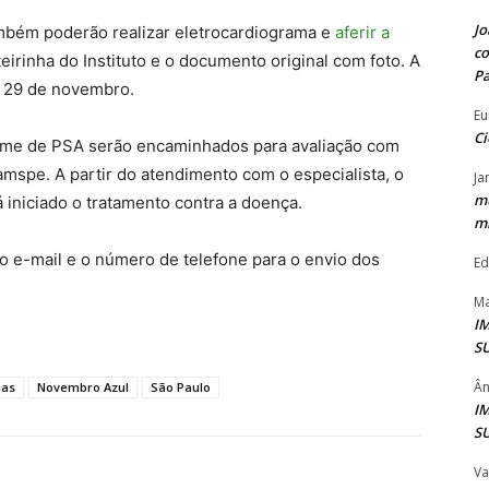
Jo
mbém poderão realizar eletrocardiograma e
aferir a
co
teirinha do Instituto e o documento original com foto. A
P
é 29 de novembro.
Eu
Ci
xame de PSA serão encaminhados para avaliação com
amspe. A partir do atendimento com o especialista, o
Ja
mu
á iniciado o tratamento contra a doença.
mi
 o e-mail e o número de telefone para o envio dos
Ed
Ma
I
S
Ân
ias
Novembro Azul
São Paulo
I
S
Va