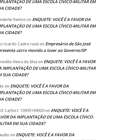
MPLANTAÇÃO DE UMA ESCOLA CÍVICO-MILITAR EM
UA CIDADE?
ENQUETE: VOCÊ É A FAVOR DA
nderlei Ramos
on
MPLANTAÇÃO DE UMA ESCOLA CÍVICO-MILITAR EM
UA CIDADE?
Empresário de São José
iz ricardo Castro russi
on
resenta carro movido a laser ao Governo/SP
ENQUETE: VOCÊ É A FAVOR
nedito Vieira da Silva
on
A IMPLANTAÇÃO DE UMA ESCOLA CÍVICO-MILITAR
M SUA CIDADE?
ENQUETE: VOCÊ É A FAVOR DA
ão
on
MPLANTAÇÃO DE UMA ESCOLA CÍVICO-MILITAR EM
UA CIDADE?
ENQUETE: VOCÊ É A
IZ Carlos t. 10935169920
on
AVOR DA IMPLANTAÇÃO DE UMA ESCOLA CÍVICO-
ILITAR EM SUA CIDADE?
ENQUETE: VOCÊ É A FAVOR DA
audio
on