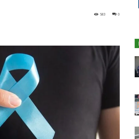
583
0