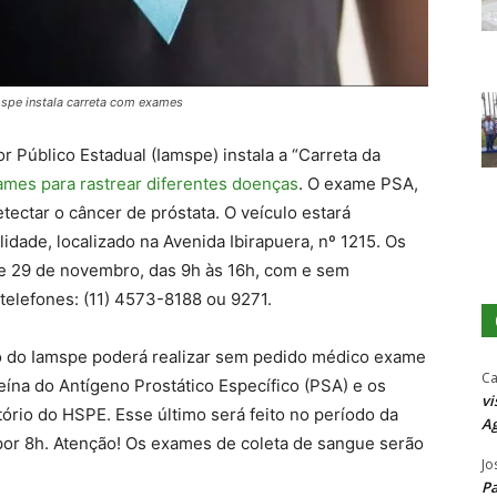
mspe instala carreta com exames
r Público Estadual (Iamspe) instala a “Carreta da
mes para rastrear diferentes doenças
. O exame PSA,
ectar o câncer de próstata. O veículo estará
dade, localizado na Avenida Ibirapuera, nº 1215. Os
 e 29 de novembro, das 9h às 16h, com e sem
telefones: (11) 4573-8188 ou 9271.
o do Iamspe poderá realizar sem pedido médico exame
Ca
eína do Antígeno Prostático Específico (PSA) e os
vi
tório do HSPE. Esse último será feito no período da
Ag
por 8h. Atenção! Os exames de coleta de sangue serão
Jo
P