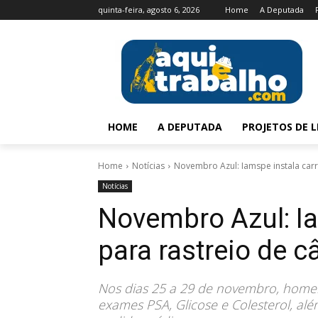
quinta-feira, agosto 6, 2026
Home
A Deputada
HOME
A DEPUTADA
PROJETOS DE L
Home
Notícias
Novembro Azul: Iamspe instala carr
Notícias
Novembro Azul: Ia
para rastreio de c
Nos dias 25 a 29 de novembro, homen
exames PSA, Glicose e Colesterol, a