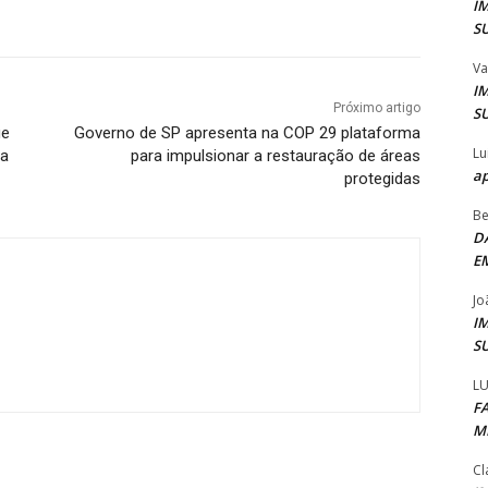
I
S
Va
I
Próximo artigo
S
ue
Governo de SP apresenta na COP 29 plataforma
Lu
ta
para impulsionar a restauração de áreas
ap
protegidas
Be
D
E
Jo
I
S
LU
F
M
Cl