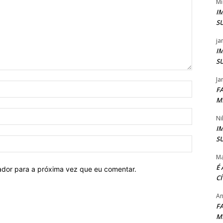
Mi
I
S
ja
I
S
Ja
Nome:*
F
M
Email:*
Ni
I
S
Website:
Ma
É
ador para a próxima vez que eu comentar.
C
An
F
M