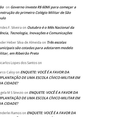
ão
Governo investe R$ 60Mi para começar a
on
nstrução do primeiro Colégio Militar de São
aulo
Outubro é o Mês Nacional da
rides F. Silveira
on
ência, Tecnologia, Inovações e Comunicações
Três escolas
nder Heber Silva de Almeida
on
nicipais são cotadas para adotarem modelo
litar, em Ribeirão Preto
icarlos Lopes dos Santos
on
ENQUETE: VOCÊ É A FAVOR DA
rco Caloy
on
MPLANTAÇÃO DE UMA ESCOLA CÍVICO-MILITAR EM
UA CIDADE?
ENQUETE: VOCÊ É A FAVOR DA
gela M S Sinezio
on
MPLANTAÇÃO DE UMA ESCOLA CÍVICO-MILITAR EM
UA CIDADE?
ENQUETE: VOCÊ É A FAVOR DA
nderlei Ramos
on