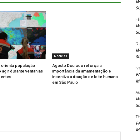
I
S
Fá
I
S
De
I
S
Notícias
l orienta população
Agosto Dourado reforça a
Iv
agir durante ventanias
importância da amamentação e
F
dentes
incentiva a doação de leite humano
M
em São Paulo
Au
I
S
TH
F
M