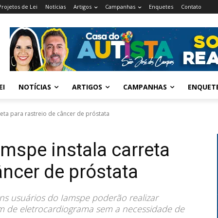
Projetos de Lei
Notícias
Artigos
Campanhas
Enquetes
Contato
EI
NOTÍCIAS
ARTIGOS
CAMPANHAS
ENQUET
eta para rastreio de câncer de próstata
mspe instala carreta
âncer de próstata
s usuários do Iamspe poderão realizar
lém de eletrocardiograma sem a necessidade de