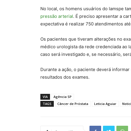
No local, os homens usuários do Iamspe ta
pressão arterial
. É preciso apresentar a car
expectativa é realizar 750 atendimentos at
Os pacientes que tiveram alterações no e
médico urologista da rede credenciada ao I
caso será investigado e, se necessário, ser
Durante a ação, o paciente deverá informar
resultados dos exames.
VIA
Agência SP
TAGS
Câncer de Próstata
Leticia Aguiar
Notic