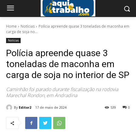
Home
Notícias
Polícia apreende quase 3 toneladas de maconha em
carga de soja no...
Notícias
Polícia apreende quase 3
toneladas de maconha em
carga de soja no interior de SP
Caminhão foi parado durante fiscalização na rodovia
Marechal Rondon, em Andradina
By
Editor2
17 de maio de 2024
539
0