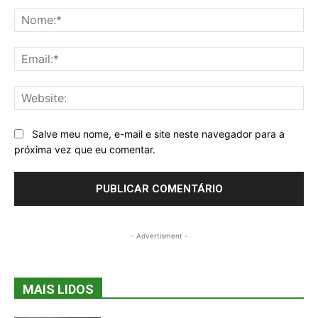
No
Ema
Web
Salve meu nome, e-mail e site neste navegador para a
próxima vez que eu comentar.
- Advertisment -
MAIS LIDOS