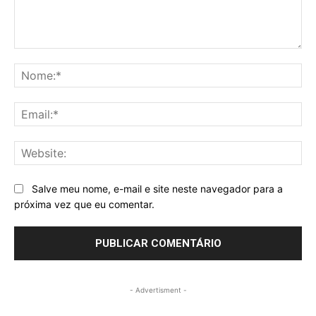
Comentários
No
Ema
Web
Salve meu nome, e-mail e site neste navegador para a
próxima vez que eu comentar.
- Advertisment -