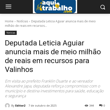
Home
Notícias
Deputada Leticia Aguiar anuncia mais de meio
milhão de reais em recursos...
Notícias
Deputada Leticia Aguiar
anuncia mais de meio milhão
de reais em recursos para
Valinhos
Em visita ao prefeito Franklin Duarte e ao vereador
Alexandre Japa, deputada reforça compromisso com o
município e destina investimentos para saúde, educação
e segurança
By
Editor2
7 de outubro de 2025
344
0