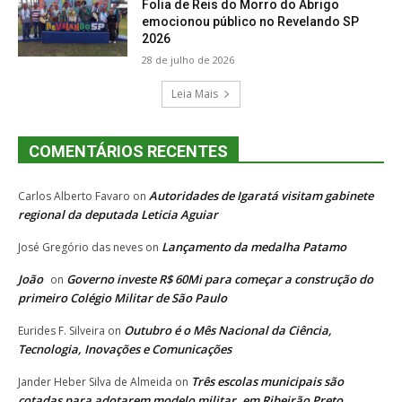
Folia de Reis do Morro do Abrigo
emocionou público no Revelando SP
2026
28 de julho de 2026
Leia Mais
COMENTÁRIOS RECENTES
Autoridades de Igaratá visitam gabinete
Carlos Alberto Favaro
on
regional da deputada Leticia Aguiar
Lançamento da medalha Patamo
José Gregório das neves
on
João
Governo investe R$ 60Mi para começar a construção do
on
primeiro Colégio Militar de São Paulo
Outubro é o Mês Nacional da Ciência,
Eurides F. Silveira
on
Tecnologia, Inovações e Comunicações
Três escolas municipais são
Jander Heber Silva de Almeida
on
cotadas para adotarem modelo militar, em Ribeirão Preto