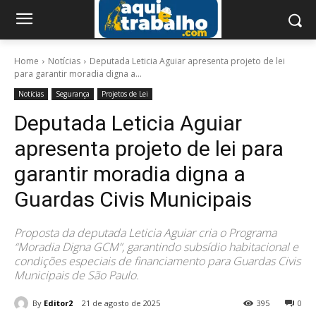
Home
Notícias
Deputada Leticia Aguiar apresenta projeto de lei
para garantir moradia digna a...
Notícias
Segurança
Projetos de Lei
Deputada Leticia Aguiar
apresenta projeto de lei para
garantir moradia digna a
Guardas Civis Municipais
Proposta da deputada Leticia Aguiar cria o Programa
“Moradia Digna GCM”, garantindo subsídio habitacional e
condições especiais de financiamento para Guardas Civis
Municipais de São Paulo.
By
Editor2
21 de agosto de 2025
395
0