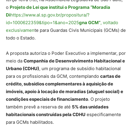
o
Projeto de Lei que institui o Programa “
Moradia
Di
https://www.al.sp.gov.br/propositura/?
id=1000622359&tipo=1&ano=2025
gna GCM”
, voltado
exclusivamen
te para Guardas Civis Municipais (GCMs) de
todo o Estado.
A proposta autoriza o Poder Executivo a implementar, por
meio da
Companhia de Desenvolvimento Habitacional e
Urbano (CDHU)
, um programa de subsídio habitacional
para os profissionais da GCM, contemplando
cartas de
crédito, subsídios complementares à aquisição de
imóveis, apoio à locação de moradias (aluguel social) e
condições especiais de financiamento
. O projeto
também prevê a reserva de até
5% das unidades
habitacionais construídas pela CDHU
especificamente
para GCMs habilitados.