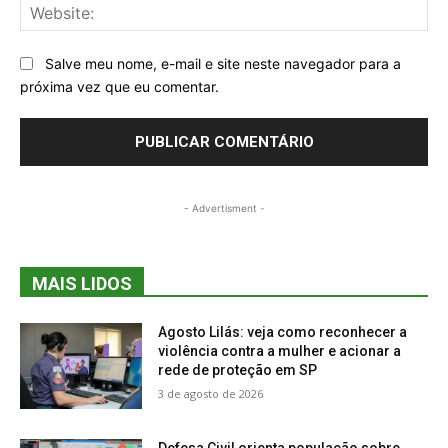
Web
Salve meu nome, e-mail e site neste navegador para a
próxima vez que eu comentar.
- Advertisment -
MAIS LIDOS
Agosto Lilás: veja como reconhecer a
violência contra a mulher e acionar a
rede de proteção em SP
3 de agosto de 2026
Defesa Civil orienta população sobre