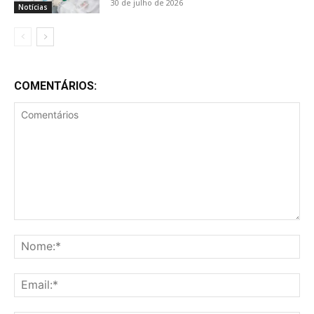
30 de julho de 2026
Notícias
COMENTÁRIOS:
Comentários
No
Ema