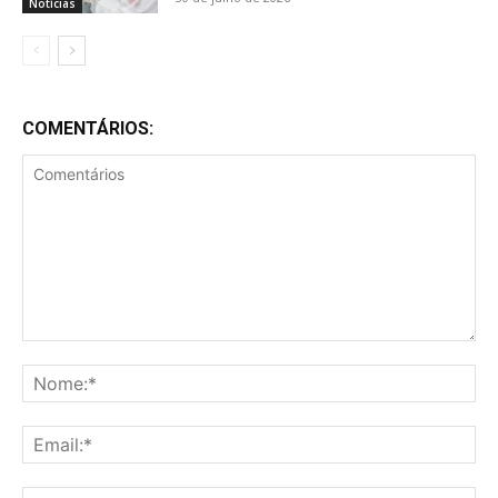
Notícias
COMENTÁRIOS:
Comentários
No
Ema
Web