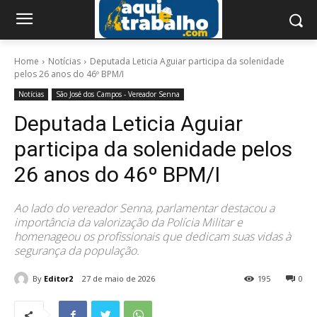
Home
Notícias
Deputada Leticia Aguiar participa da solenidade
pelos 26 anos do 46º BPM/I
Notícias
São José dos Campos - Vereador Senna
Deputada Leticia Aguiar
participa da solenidade pelos
26 anos do 46º BPM/I
Ao lado do vereador Senna, parlamentar destacou a
importância da valorização da Polícia Militar e
homenageou os profissionais que dedicam suas vidas à
segurança da população.
By
Editor2
27 de maio de 2026
195
0