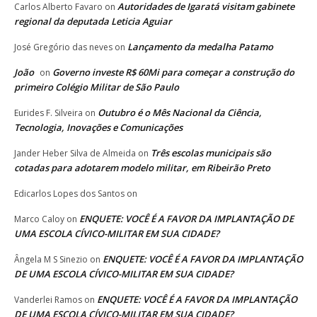
Autoridades de Igaratá visitam gabinete
Carlos Alberto Favaro
on
regional da deputada Leticia Aguiar
Lançamento da medalha Patamo
José Gregório das neves
on
João
Governo investe R$ 60Mi para começar a construção do
on
primeiro Colégio Militar de São Paulo
Outubro é o Mês Nacional da Ciência,
Eurides F. Silveira
on
Tecnologia, Inovações e Comunicações
Três escolas municipais são
Jander Heber Silva de Almeida
on
cotadas para adotarem modelo militar, em Ribeirão Preto
Edicarlos Lopes dos Santos
on
ENQUETE: VOCÊ É A FAVOR DA IMPLANTAÇÃO DE
Marco Caloy
on
UMA ESCOLA CÍVICO-MILITAR EM SUA CIDADE?
ENQUETE: VOCÊ É A FAVOR DA IMPLANTAÇÃO
Ângela M S Sinezio
on
DE UMA ESCOLA CÍVICO-MILITAR EM SUA CIDADE?
ENQUETE: VOCÊ É A FAVOR DA IMPLANTAÇÃO
Vanderlei Ramos
on
DE UMA ESCOLA CÍVICO-MILITAR EM SUA CIDADE?