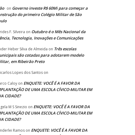
ão
Governo investe R$ 60Mi para começar a
on
nstrução do primeiro Colégio Militar de São
aulo
Outubro é o Mês Nacional da
rides F. Silveira
on
ência, Tecnologia, Inovações e Comunicações
Três escolas
nder Heber Silva de Almeida
on
nicipais são cotadas para adotarem modelo
litar, em Ribeirão Preto
icarlos Lopes dos Santos
on
ENQUETE: VOCÊ É A FAVOR DA
rco Caloy
on
MPLANTAÇÃO DE UMA ESCOLA CÍVICO-MILITAR EM
UA CIDADE?
ENQUETE: VOCÊ É A FAVOR DA
gela M S Sinezio
on
MPLANTAÇÃO DE UMA ESCOLA CÍVICO-MILITAR EM
UA CIDADE?
ENQUETE: VOCÊ É A FAVOR DA
nderlei Ramos
on