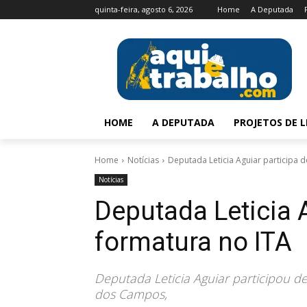
quinta-feira, agosto 6, 2026
Home
A Deputada
HOME
A DEPUTADA
PROJETOS DE L
Home
Notícias
Deputada Leticia Aguiar participa 
Notícias
Deputada Leticia 
formatura no ITA
Deputada Leticia Aguiar participou 
dos Campos,