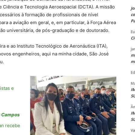
e Ciência e Tecnologia Aeroespacial (DCTA). A missão
Jo
co
cessários à formação de profissionais de nível
P
ara a aviação em geral, e, em particular, à Força Aérea
são universitária, de pós-graduação e de doutorado.
Eu
Ci
ra e ao Instituto Tecnológico de Aeronáutica (ITA),
Ja
 novos engenheiros, aqui na minha cidade, São José
mu
mi
u.
Ed
Ma
istas e
I
S
Ân
I
os Campos
S
Zan recebe
Va