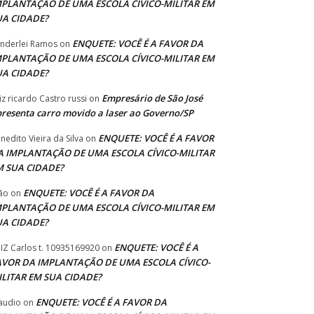
MPLANTAÇÃO DE UMA ESCOLA CÍVICO-MILITAR EM
UA CIDADE?
ENQUETE: VOCÊ É A FAVOR DA
nderlei Ramos
on
MPLANTAÇÃO DE UMA ESCOLA CÍVICO-MILITAR EM
UA CIDADE?
Empresário de São José
iz ricardo Castro russi
on
resenta carro movido a laser ao Governo/SP
ENQUETE: VOCÊ É A FAVOR
nedito Vieira da Silva
on
A IMPLANTAÇÃO DE UMA ESCOLA CÍVICO-MILITAR
M SUA CIDADE?
ENQUETE: VOCÊ É A FAVOR DA
ão
on
MPLANTAÇÃO DE UMA ESCOLA CÍVICO-MILITAR EM
UA CIDADE?
ENQUETE: VOCÊ É A
IZ Carlos t. 10935169920
on
AVOR DA IMPLANTAÇÃO DE UMA ESCOLA CÍVICO-
ILITAR EM SUA CIDADE?
ENQUETE: VOCÊ É A FAVOR DA
audio
on