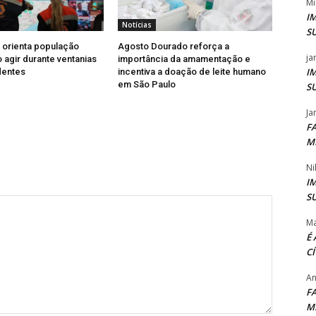
Mi
I
Notícias
S
l orienta população
Agosto Dourado reforça a
ja
agir durante ventanias
importância da amamentação e
I
dentes
incentiva a doação de leite humano
em São Paulo
S
Ja
F
M
Ni
I
S
Ma
É
C
An
F
M