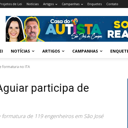
Projetos de Lei
Notícias
Artigos
Campanhas
Enquetes
Contato
EI
NOTÍCIAS
ARTIGOS
CAMPANHAS
ENQUET
de formatura no ITA
Aguiar participa de
de formatura de 119 engenheiros em São José