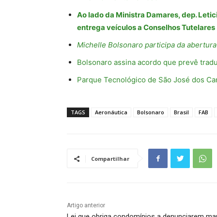
Ao lado da Ministra Damares, dep. Letic
entrega veículos a Conselhos Tutelares
Michelle Bolsonaro participa da abertu
Bolsonaro assina acordo que prevê traduç
Parque Tecnológico de São José dos C
TAGS
Aeronáutica
Bolsonaro
Brasil
FAB
Compartilhar
Artigo anterior
Lei que obriga condomínios a denunciarem ma