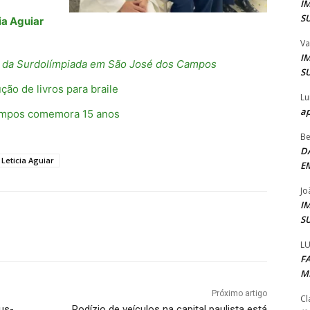
I
S
ia Aguiar
Va
I
ra da Surdolímpiada em São José dos Campos
S
ão de livros para braile
Lu
ap
ampos comemora 15 anos
Be
D
Leticia Aguiar
E
Jo
I
S
LU
F
M
Próximo artigo
Cl
us-
Rodízio de veículos na capital paulista está