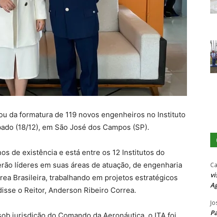
pou da formatura de 119 novos engenheiros no Instituto
bado (18/12), em São José dos Campos (SP).
os de existência e está entre os 12 Institutos do
rão líderes em suas áreas de atuação, de engenharia
Ca
vi
érea Brasileira, trabalhando em projetos estratégicos
Ag
disse o Reitor, Anderson Ribeiro Correa.
Jo
P
sob jurisdição do Comando da Aeronáutica, o ITA foi