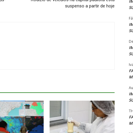
I
suspenso a partir de hoje
S
Fá
I
S
De
I
S
Iv
F
M
Au
I
S
TH
F
M