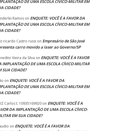
MPLANTAÇÃO DE UMA ESCOLA CÍVICO-MILITAR EM
UA CIDADE?
ENQUETE: VOCÊ É A FAVOR DA
nderlei Ramos
on
MPLANTAÇÃO DE UMA ESCOLA CÍVICO-MILITAR EM
UA CIDADE?
Empresário de São José
iz ricardo Castro russi
on
resenta carro movido a laser ao Governo/SP
ENQUETE: VOCÊ É A FAVOR
nedito Vieira da Silva
on
A IMPLANTAÇÃO DE UMA ESCOLA CÍVICO-MILITAR
M SUA CIDADE?
ENQUETE: VOCÊ É A FAVOR DA
ão
on
MPLANTAÇÃO DE UMA ESCOLA CÍVICO-MILITAR EM
UA CIDADE?
ENQUETE: VOCÊ É A
IZ Carlos t. 10935169920
on
AVOR DA IMPLANTAÇÃO DE UMA ESCOLA CÍVICO-
ILITAR EM SUA CIDADE?
ENQUETE: VOCÊ É A FAVOR DA
audio
on