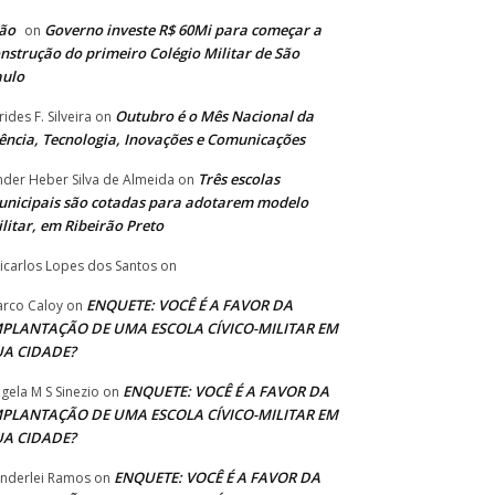
ão
Governo investe R$ 60Mi para começar a
on
nstrução do primeiro Colégio Militar de São
aulo
Outubro é o Mês Nacional da
rides F. Silveira
on
ência, Tecnologia, Inovações e Comunicações
Três escolas
nder Heber Silva de Almeida
on
nicipais são cotadas para adotarem modelo
litar, em Ribeirão Preto
icarlos Lopes dos Santos
on
ENQUETE: VOCÊ É A FAVOR DA
rco Caloy
on
MPLANTAÇÃO DE UMA ESCOLA CÍVICO-MILITAR EM
UA CIDADE?
ENQUETE: VOCÊ É A FAVOR DA
gela M S Sinezio
on
MPLANTAÇÃO DE UMA ESCOLA CÍVICO-MILITAR EM
UA CIDADE?
ENQUETE: VOCÊ É A FAVOR DA
nderlei Ramos
on