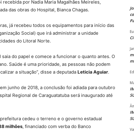
oi recebida por Nadia Maria Magalhães Meireles,
Jo
ada das obras do Hospital, Bianca Chagas.
co
P
bras, já recebeu todos os equipamentos para início das
Eu
anização Social) que irá administrar a unidade
Ci
idades do Litoral Norte.
Ja
mu
l saia do papel e comece a funcionar o quanto antes. O
mi
 ano. Saúde é uma prioridade, as pessoas não podem
calizar a situação”, disse a deputada
Leticia Aguiar
.
Ed
Ma
 em junho de 2018, a conclusão foi adiada para outubro
I
S
spital Regional de Caraguatatuba será inaugurado até
Ân
I
S
 prefeitura cedeu o terreno e o governo estadual
88 milhões
, financiado com verba do Banco
Va