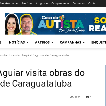
Projetos de Lei
Notícias
Artigos
Campanhas
Enquetes
Contato
EI
NOTÍCIAS
ARTIGOS
CAMPANHAS
ENQUET
 visita obras do Hospital Regional de Caraguatatuba
guiar visita obras do
 de Caraguatatuba
2820
0