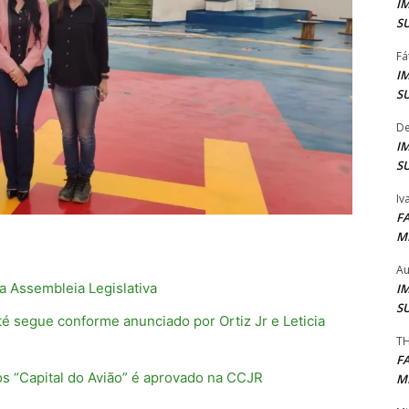
I
S
Fá
I
S
De
I
S
Iv
F
M
Au
 Assembleia Legislativa
I
S
té segue conforme anunciado por Ortiz Jr e Leticia
TH
F
s “Capital do Avião” é aprovado na CCJR
M