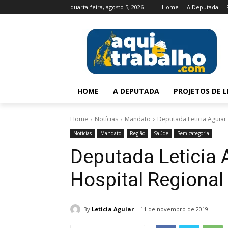
quarta-feira, agosto 5, 2026
Home
A Deputada
HOME
A DEPUTADA
PROJETOS DE L
Home
Notícias
Mandato
Deputada Leticia Aguiar
Notícias
Mandato
Região
Saúde
Sem categoria
Deputada Leticia A
Hospital Regional
By
Leticia Aguiar
11 de novembro de 2019