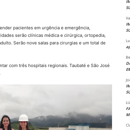
I
S
Va
I
atender pacientes em urgência e emergência,
S
lidades serão clínicas médica e cirúrgica, ortopedia,
Lu
dulto. Serão nove salas para cirurgias e um total de
ap
Be
D
ntar com três hospitais regionais. Taubaté e São José
E
.
Jo
I
S
LU
F
M
Cl