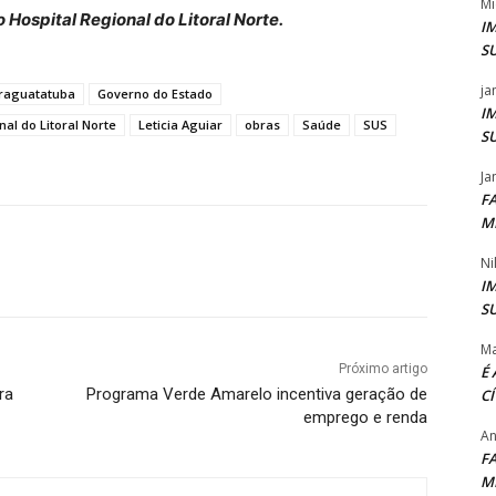
Mi
 Hospital Regional do Litoral Norte.
I
S
ja
raguatatuba
Governo do Estado
I
nal do Litoral Norte
Leticia Aguiar
obras
Saúde
SUS
S
Ja
F
M
Ni
I
S
Ma
Próximo artigo
É
ra
Programa Verde Amarelo incentiva geração de
C
emprego e renda
An
F
M