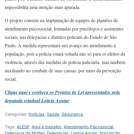
impossibilita uma atenção mais apurada.
O projeto consiste na implantação de equipes de plantões de
atendimento psicossocial, formadas por psicólogos e assistentes
sociais, nas delegacias e distritos policiais do Estado de São
Paulo. A medida representará um avanço no atendimento à
população, pois a polícia estará voltada não só para os efeitos da
violência, através das medidas de polícia judiciária, mas também
auxiliando no combate de suas causas, por meio da prevenção
social.
Clique aqui e conheça os Projetos de Lei apresentados pela
deputada estadual Leticia Aguiar
Categorias:
Notícias
,
Saúde
,
Segurança
Tags:
ALESP
,
Aqui é trabalho
,
Atendimento Psicossocial
,
Delegacia da Mulher
,
Delegacias
,
Leticia Aguiar
,
População
,