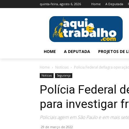
quinta-feira, agosto 6, 2026
Home
A Deputada
HOME
A DEPUTADA
PROJETOS DE L
Home
Notícias
Polícia Federal deflagra operaçã
Notícias
Segurança
Polícia Federal 
para investigar 
Policiais agem em São Paulo e em mais set
29 de março de 2022