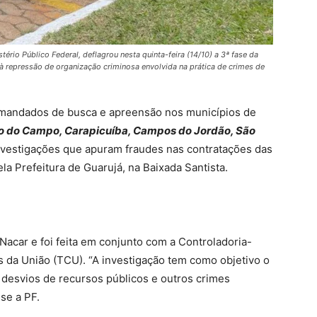
tério Público Federal, deflagrou nesta quinta-feira (14/10) a 3ª fase da
à repressão de organização criminosa envolvida na prática de crimes de
 mandados de busca e apreensão nos municípios de
do do Campo, Carapicuíba, Campos do Jordão, São
nvestigações que apuram fraudes nas contratações das
la Prefeitura de Guarujá, na Baixada Santista.
Nacar e foi feita em conjunto com a Controladoria-
s da União (TCU). “A investigação tem como objetivo o
 desvios de recursos públicos e outros crimes
se a PF.