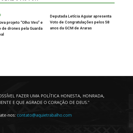
Deputada Letícia Aguiar apresenta
Voto de Congratulações pelos 58
va projeto “Olho Vivo” e
anos da GCM de Araras
o de drones pela Guarda
pal
POSSÍVEL FAZER UMA POLÍTICA HONESTA, HONRADA,
CIENTE E QUE AGRADE O CORAÇÃO DE DEUS.”
ate-nos:
contato@aquietrabalho.com