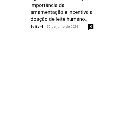
importância da
amamentação e incentiva a
doação de leite humano...
Editor4
-
30 de julho de 2026
0