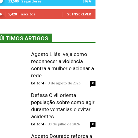
33,500
Seguidores
SIGA
5,420
Inscritos
SE INSCREVER
ÚLTIMOS ARTIGOS
Agosto Lilás: veja como
reconhecer a violência
contra a mulher e acionar a
rede...
Editor4
-
3 de agosto de 2026
0
Defesa Civil orienta
população sobre como agir
durante ventanias e evitar
acidentes
Editor4
-
30 de julho de 2026
0
Agosto Dourado reforça a