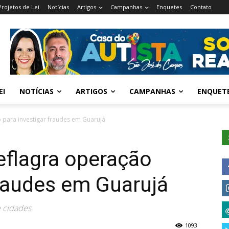
Projetos de Lei
Notícias
Artigos
Campanhas
Enquetes
Contato
EI
NOTÍCIAS
ARTIGOS
CAMPANHAS
ENQUET
o para investigar fraudes em Guarujá
deflagra operação
fraudes em Guarujá
e cidades
1093