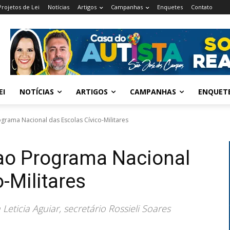
Projetos de Lei
Notícias
Artigos
Campanhas
Enquetes
Contato
EI
NOTÍCIAS
ARTIGOS
CAMPANHAS
ENQUET
grama Nacional das Escolas Cívico-Militares
 ao Programa Nacional
-Militares
ticia Aguiar, secretário Rossieli Soares