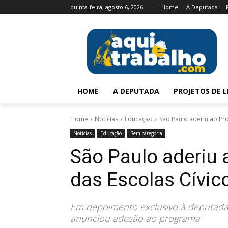
quinta-feira, agosto 6, 2026
Home
A Deputada
HOME
A DEPUTADA
PROJETOS DE L
Home
Notícias
Educação
São Paulo aderiu ao Pro
Notícias
Educação
Sem categoria
São Paulo aderiu
das Escolas Cívico
Em depoimento exclusivo à deputada Le
anunciou adesão ao programa