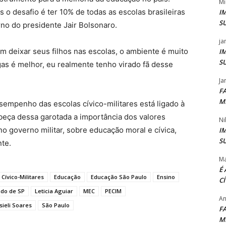
Mi
s o desafio é ter 10% de todas as escolas brasileiras
I
S
rno do presidente Jair Bolsonaro.
ja
m deixar seus filhos nas escolas, o ambiente é muito
I
S
as é melhor, eu realmente tenho virado fã desse
Ja
F
M
sempenho das escolas cívico-militares está ligado à
abeça dessa garotada a importância dos valores
Ni
o governo militar, sobre educação moral e cívica,
I
S
nte.
Ma
É
 Cívico-Militares
Educação
Educação São Paulo
Ensino
C
ado de SP
Leticia Aguiar
MEC
PECIM
An
sieli Soares
São Paulo
F
M