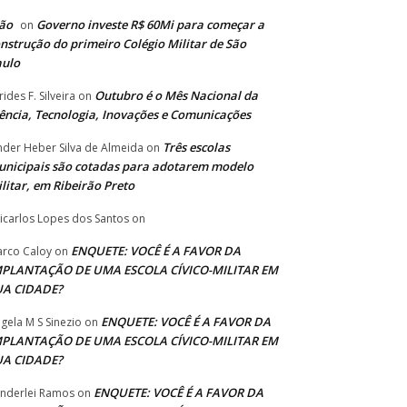
ão
Governo investe R$ 60Mi para começar a
on
nstrução do primeiro Colégio Militar de São
aulo
Outubro é o Mês Nacional da
rides F. Silveira
on
ência, Tecnologia, Inovações e Comunicações
Três escolas
nder Heber Silva de Almeida
on
nicipais são cotadas para adotarem modelo
litar, em Ribeirão Preto
icarlos Lopes dos Santos
on
ENQUETE: VOCÊ É A FAVOR DA
rco Caloy
on
MPLANTAÇÃO DE UMA ESCOLA CÍVICO-MILITAR EM
UA CIDADE?
ENQUETE: VOCÊ É A FAVOR DA
gela M S Sinezio
on
MPLANTAÇÃO DE UMA ESCOLA CÍVICO-MILITAR EM
UA CIDADE?
ENQUETE: VOCÊ É A FAVOR DA
nderlei Ramos
on