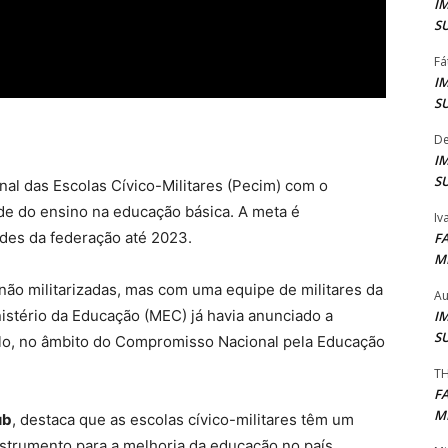
I
S
Fá
I
S
De
I
S
al das Escolas Cívico-Militares (Pecim) com o
de do ensino na educação básica. A meta é
Iv
des da federação até 2023.
F
M
s não militarizadas, mas com uma equipe de militares da
Au
nistério da Educação (MEC) já havia anunciado a
I
S
o, no âmbito do Compromisso Nacional pela Educação
TH
F
M
ub
, destaca que as escolas cívico-militares têm um
trumento para a melhoria da educação no país.