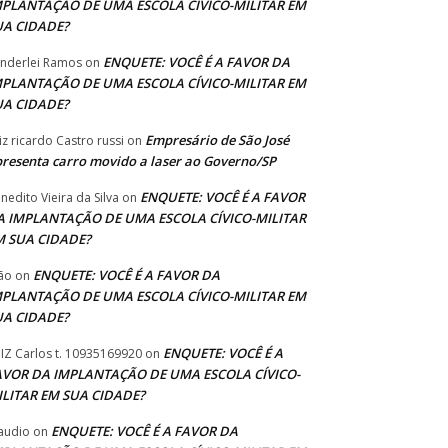
MPLANTAÇÃO DE UMA ESCOLA CÍVICO-MILITAR EM
UA CIDADE?
ENQUETE: VOCÊ É A FAVOR DA
nderlei Ramos
on
MPLANTAÇÃO DE UMA ESCOLA CÍVICO-MILITAR EM
UA CIDADE?
Empresário de São José
iz ricardo Castro russi
on
resenta carro movido a laser ao Governo/SP
ENQUETE: VOCÊ É A FAVOR
nedito Vieira da Silva
on
A IMPLANTAÇÃO DE UMA ESCOLA CÍVICO-MILITAR
M SUA CIDADE?
ENQUETE: VOCÊ É A FAVOR DA
ão
on
MPLANTAÇÃO DE UMA ESCOLA CÍVICO-MILITAR EM
UA CIDADE?
ENQUETE: VOCÊ É A
IZ Carlos t. 10935169920
on
AVOR DA IMPLANTAÇÃO DE UMA ESCOLA CÍVICO-
ILITAR EM SUA CIDADE?
ENQUETE: VOCÊ É A FAVOR DA
audio
on