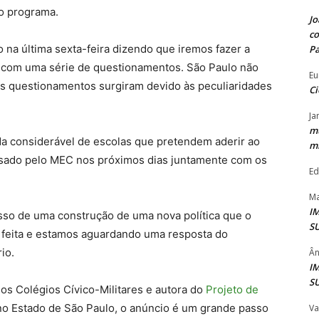
o programa.
Jo
co
na última sexta-feira dizendo que iremos fazer a
P
 com uma série de questionamentos. São Paulo não
Eu
s questionamentos surgiram devido às peculiaridades
Ci
Ja
mu
a considerável de escolas que pretendem aderir ao
mi
lisado pelo MEC nos próximos dias juntamente com os
Ed
Ma
I
sso de uma construção de uma nova política que o
S
i feita e estamos aguardando uma resposta do
io.
Ân
I
S
dos Colégios Cívico-Militares e autora do
Projeto de
no Estado de São Paulo, o anúncio é um grande passo
Va