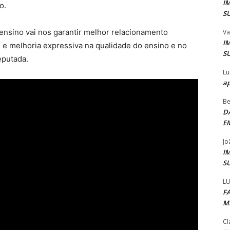
I
o.
S
ensino vai nos garantir melhor relacionamento
Va
I
e e melhoria expressiva na qualidade do ensino e no
S
eputada.
Lu
ap
Be
D
E
Jo
I
S
LU
F
M
Cl