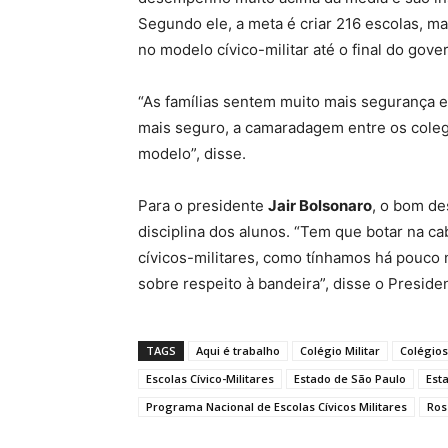
Segundo ele, a meta é criar 216 escolas, ma
no modelo cívico-militar até o final do gove
“As famílias sentem muito mais segurança e
mais seguro, a camaradagem entre os coleg
modelo”, disse.
Para o presidente
Jair Bolsonaro
, o bom de
disciplina dos alunos. “Tem que botar na c
cívicos-militares, como tínhamos há pouco n
sobre respeito à bandeira”, disse o Preside
TAGS
Aqui é trabalho
Colégio Militar
Colégios
Escolas Cívico-Militares
Estado de São Paulo
Est
Programa Nacional de Escolas Cívicos Militares
Ros