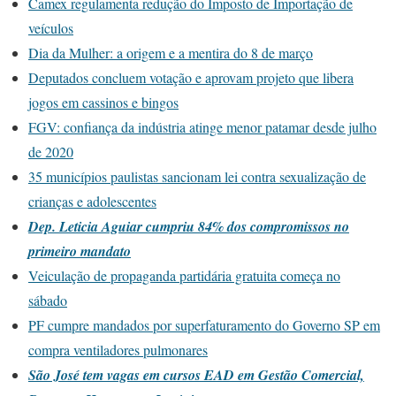
Camex regulamenta redução do Imposto de Importação de
veículos
Dia da Mulher: a origem e a mentira do 8 de março
Deputados concluem votação e aprovam projeto que libera
jogos em cassinos e bingos
FGV: confiança da indústria atinge menor patamar desde julho
de 2020
35 municípios paulistas sancionam lei contra sexualização de
crianças e adolescentes
Dep. Leticia Aguiar cumpriu 84% dos compromissos no
primeiro mandato
Veiculação de propaganda partidária gratuita começa no
sábado
PF cumpre mandados por superfaturamento do Governo SP em
compra ventiladores pulmonares
São José tem vagas em cursos EAD em Gestão Comercial,