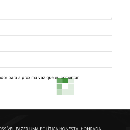
Nome:*
Email:*
Website:
ador para a próxima vez que eu comentar.
POSSÍVEL FAZER UMA POLÍTICA HONESTA, HONRADA,