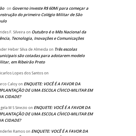
ão
Governo investe R$ 60Mi para começar a
on
nstrução do primeiro Colégio Militar de São
aulo
Outubro é o Mês Nacional da
rides F. Silveira
on
ência, Tecnologia, Inovações e Comunicações
Três escolas
nder Heber Silva de Almeida
on
nicipais são cotadas para adotarem modelo
litar, em Ribeirão Preto
icarlos Lopes dos Santos
on
ENQUETE: VOCÊ É A FAVOR DA
rco Caloy
on
MPLANTAÇÃO DE UMA ESCOLA CÍVICO-MILITAR EM
UA CIDADE?
ENQUETE: VOCÊ É A FAVOR DA
gela M S Sinezio
on
MPLANTAÇÃO DE UMA ESCOLA CÍVICO-MILITAR EM
UA CIDADE?
ENQUETE: VOCÊ É A FAVOR DA
nderlei Ramos
on