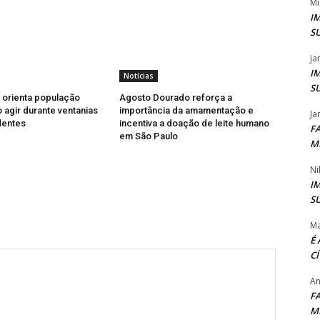
Mi
I
S
ja
I
Notícias
S
l orienta população
Agosto Dourado reforça a
agir durante ventanias
importância da amamentação e
Ja
dentes
incentiva a doação de leite humano
F
em São Paulo
M
Ni
I
S
Ma
É
C
An
F
M