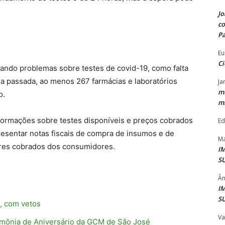
Jo
co
P
Eu
Ci
izando problemas sobre testes de covid-19, como falta
 passada, ao menos 267 farmácias e laboratórios
Ja
mu
o.
mi
informações sobre testes disponíveis e preços cobrados
Ed
sentar notas fiscais de compra de insumos e de
Ma
ores cobrados dos consumidores.
I
S
Ân
I
S
, com vetos
Va
rimônia de Aniversário da GCM de São José