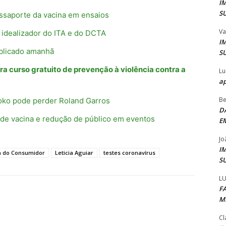
I
S
assaporte da vacina em ensaios
Va
idealizador do ITA e do DCTA
I
ublicado amanhã
S
ra curso gratuito de prevenção à violência contra a
Lu
ap
Be
joko pode perder Roland Garros
D
de vacina e redução de público em eventos
E
Jo
I
a do Consumidor
Leticia Aguiar
testes coronavírus
S
LU
F
M
Cl