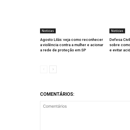
Notícias
Notícias
Agosto Lilás: veja como reconhecer
Defesa Civi
a violência contra a mulher e acionar
sobre como 
a rede de proteção em SP
e evitar aci
COMENTÁRIOS: