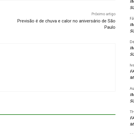
I
S
Próximo artigo
Fá
Previsão é de chuva e calor no aniversário de São
I
Paulo
S
De
I
S
Iv
F
M
Au
I
S
TH
F
M