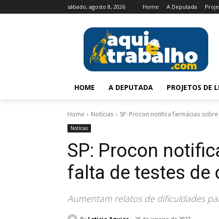
sábado, agosto 8, 2026
Home
A Deputada
Proje
HOME
A DEPUTADA
PROJETOS DE L
Home
Notícias
SP: Procon notifica farmácias sobre 
Notícias
SP: Procon notifi
falta de testes de
Aumentam relatos de dificuldades pa
By
Leticia Aguiar
25 de janeiro de 2022