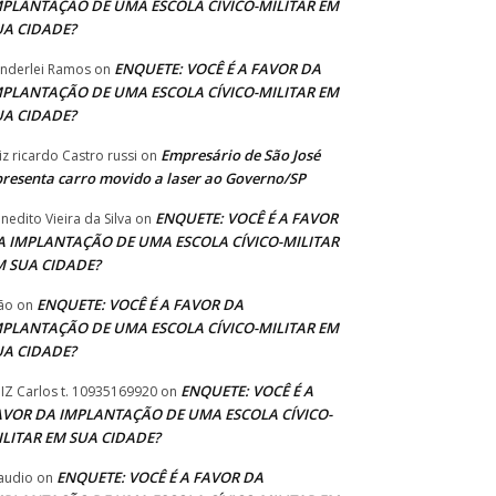
MPLANTAÇÃO DE UMA ESCOLA CÍVICO-MILITAR EM
UA CIDADE?
ENQUETE: VOCÊ É A FAVOR DA
nderlei Ramos
on
MPLANTAÇÃO DE UMA ESCOLA CÍVICO-MILITAR EM
UA CIDADE?
Empresário de São José
iz ricardo Castro russi
on
resenta carro movido a laser ao Governo/SP
ENQUETE: VOCÊ É A FAVOR
nedito Vieira da Silva
on
A IMPLANTAÇÃO DE UMA ESCOLA CÍVICO-MILITAR
M SUA CIDADE?
ENQUETE: VOCÊ É A FAVOR DA
ão
on
MPLANTAÇÃO DE UMA ESCOLA CÍVICO-MILITAR EM
UA CIDADE?
ENQUETE: VOCÊ É A
IZ Carlos t. 10935169920
on
AVOR DA IMPLANTAÇÃO DE UMA ESCOLA CÍVICO-
ILITAR EM SUA CIDADE?
ENQUETE: VOCÊ É A FAVOR DA
audio
on