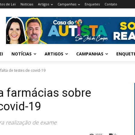
tos de Lei
Notícias
Artigos
Campanhas
Enquetes
Contato
EI
NOTÍCIAS
ARTIGOS
CAMPANHAS
ENQUET
falta de testes de covid-19
ca farmácias sobre
 covid-19
ra realização de exame
1035
0